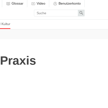
Glossar
Video
Benutzerkonto
Enter
Search
search
term
 Kultur
 Praxis