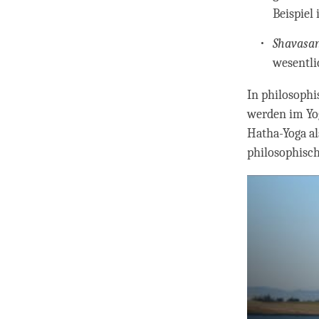
Beispiel
Shavasa
wesentli
In philosophi
werden im Yo
Hatha-Yoga al
philosophisc