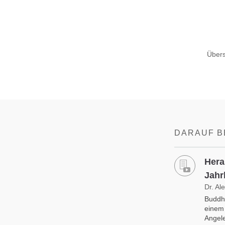
Übers
DARAUF B
Hera
Jahr
Dr. Al
Buddhi
einem
Angele