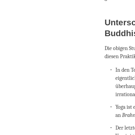
Untersc
Buddh
Die obigen St
diesen Prakti
In den Te
eigentli
überhaup
irration
Yoga ist
an
Brah
Der letz