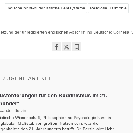
Indische nicht-buddhistische Lehrsysteme
Religiöse Harmonie
etzung der unredigierten englischen Abschrift ins Deutsche: Cornelia 
Share
Bookmark
on
facebook
EZOGENE ARTIKEL
usforderungen für den Buddhismus im 21.
hundert
exander Berzin
stische Wissenschaft, Philosophie und Psychologie kann in
 globalen Maßstab von großem Nutzen sein, was die
genheiten des 21. Jahrhunderts betrifft. Dr. Berzin wirft Licht