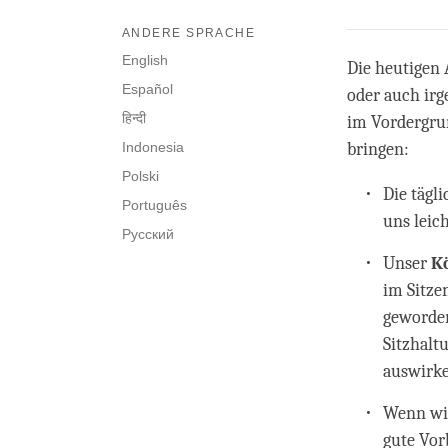
ANDERE SPRACHE
English
Die heutigen 
Español
oder auch irg
हिन्दी
im Vordergrun
Indonesia
bringen:
Polski
Die tägl
Português
uns leic
Русский
Unser
K
im Sitze
geworden
Sitzhalt
auswirke
Wenn wi
gute Vor