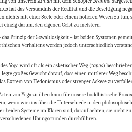
gung von unserem
Atman
mit dem Schöpfer
Brahma
dargestell
us hat das Verständnis der Realität und die Beseitigung nega
n nichts mit einer Seele oder einem höheren Wesen zu tun, 
ei einzig darum, den eigenen Geist zu meistern.
 das Prinzip der Gewaltlosigkeit – ist beiden Systemen geme
ethischen Verhaltens werden jedoch unterschiedlich verstan
 des Yoga wird oft als ein asketischer Weg (
tapas
) beschriebe
 legte großes Gewicht darauf, dass einen mittlerer Weg beschr
das Extrem von Hedonismus oder strenger Askese zu verfalle
Arten von Yoga zu üben kann für unsere buddhistische Praxis
in, wenn wir uns über die Unterschiede in den philosophisc
er beiden Systeme im Klaren sind, darauf achten, sie nicht z
n verschiedenen Übungsstunden durchführen.