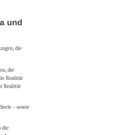
ga und
ungen, die
ion, die
ie Realität
r Realität
 Seele – sowie
s die