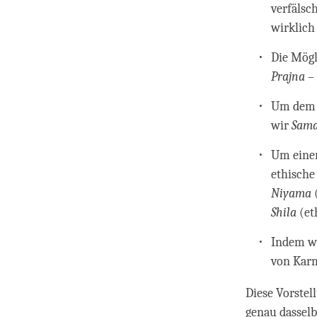
verfälsc
wirklich
Die Mögl
Prajna
– 
Um dem G
wir
Sam
Um einen
ethische
Niyama
Shila
(eth
Indem wi
von Kar
Diese Vorstel
genau dasselb