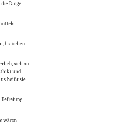
 die Dinge
mittels
en, brauchen
rlich, sich an
Ethik) und
us heißt sie
 Befreiung
ie wären