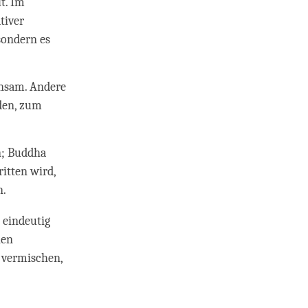
t. Im
tiver
sondern es
insam. Andere
den, zum
n; Buddha
itten wird,
n.
 eindeutig
hen
u vermischen,