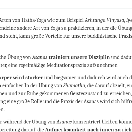
Share
Bookmark
on
facebook
Arten von Hatha-Yoga wie zum Beispiel
Ashtanga Vinyasa
,
Iy
endeine andere Art von Yoga zu praktizieren, in der die Übun
d steht, kann große Vorteile für unsere buddhistische Praxis
iche Übung von
Asanas
trainiert unsere Disziplin
und dadur
hter, eine regelmäßige Meditationspraxis aufzunehmen
örper wird stärker
und biegsamer, und dadurch wird auch d
n einfacher. In der Übung von
Shamatha
, die darauf abzielt, ei
en und zur Ruhe gekommenen Geisteszustand zu erreichen, s
ung eine große Rolle und die Praxis der Asanas wird sich hilfr
n.
r während der Übung von
Asanas
konzentriert bleiben können
bereitung darauf, die
Aufmerksamkeit nach innen zu ric