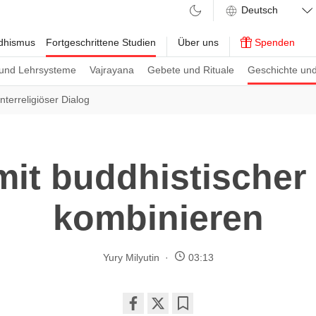
ddhismus
Fortgeschrittene Studien
Über uns
Spenden
und Lehrsysteme
Vajrayana
Gebete und Rituale
Geschichte und
Interreligiöser Dialog
it buddhistischer
kombinieren
Yury Milyutin
03:13