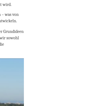
t wird.
en – was von
ntwickeln.
der Grundideen
 wir sowohl
die