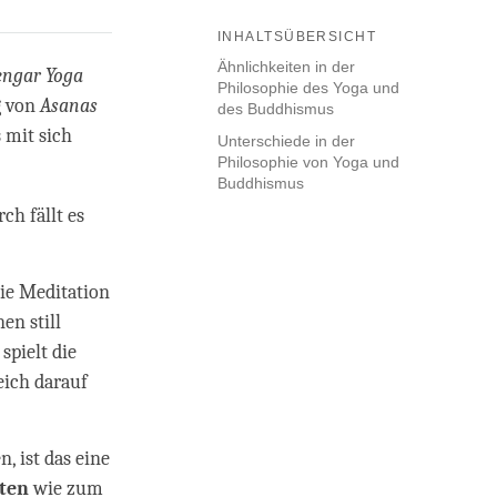
INHALTSÜBERSICHT
Ähnlichkeiten in der
engar
Yoga
Philosophie des Yoga und
g von
Asanas
des Buddhismus
 mit sich
Unterschiede in der
Philosophie von Yoga und
Buddhismus
ch fällt es
ie Meditation
nen still
pielt die
eich darauf
, ist das eine
hten
wie zum