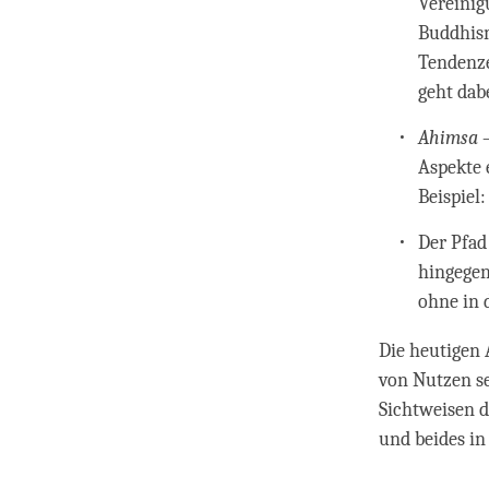
Vereini
Buddhism
Tendenze
geht dab
Ahimsa
–
Aspekte 
Beispiel:
Der Pfad
hingegen
ohne in 
Die heutigen 
von Nutzen se
Sichtweisen d
und beides i