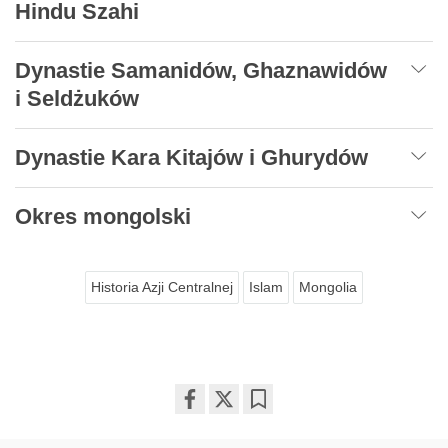
Hindu Szahi
Dynastie Samanidów, Ghaznawidów
i Seldżuków
Dynastie Kara Kitajów i Ghurydów
Okres mongolski
Historia Azji Centralnej
Islam
Mongolia
Share
Bookmark
on