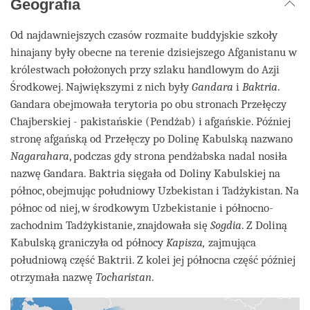
Geografia
Od najdawniejszych czasów rozmaite buddyjskie szkoły
hinajany były obecne na terenie dzisiejszego Afganistanu w
królestwach położonych przy szlaku handlowym do Azji
Środkowej. Największymi z nich były
Gandara
i
Baktria
.
Gandara obejmowała terytoria po obu stronach Przełęczy
Chajberskiej - pakistańskie (Pendżab) i afgańskie. Później
stronę afgańską od Przełęczy po Dolinę Kabulską nazwano
Nagarahara
, podczas gdy strona pendżabska nadal nosiła
nazwę Gandara. Baktria sięgała od Doliny Kabulskiej na
północ, obejmując południowy Uzbekistan i Tadżykistan. Na
północ od niej, w środkowym Uzbekistanie i północno-
zachodnim Tadżykistanie, znajdowała się
Sogdia
. Z Doliną
Kabulską graniczyła od północy
Kapisza,
zajmująca
południową część Baktrii. Z kolei jej północna część później
otrzymała nazwę
Tocharistan
.