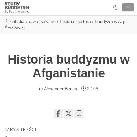
Close
Study
Buddhism
Home
›
Studia zaawansowane
›
Historia i kultura
›
Buddyzm w Azji
Środkowej
Historia buddyzmu w
Afganistanie
dr Alexander Berzin
27:08
Share
Bookmark
on
ZARYS TREŚCI
facebook