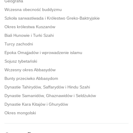
Geografia
Wczesna obecność buddyzmu
Szkoła sarwastiwada i Królestwo Greko-Baktryjskie
Okres królestwa Kuszanów
Biali Hunowie i Turki Szahi
Turcy zachodni
Epoka Omajjadów i wprowadzenie islamu
Sojusz tybetański
Wczesny okres Abbasydów
Bunty przeciwko Abbasydom
Dynastie Tahirydów, Saffarydów i Hindu Szahi
Dynastie Samanidów, Ghaznawidów i Seldżuków
Dynastie Kara Kitajów i Ghurydów
Okres mongolski