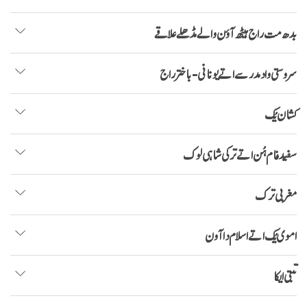
بدھ مت راج ہیٹھ آؤن والے مڈھلے علاقے
سروستی واد مدرسے اتے یونانی- باختر راج
کشان یُگ
سفید فام ہُن اتے ترکی شاہی لوک
مغربی ترک
اموی یُگ اتے اسلام دا آون
تبتی ایکا