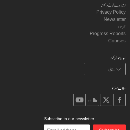
زمین دے ٹوٹے دا نقشہ
Privacy Policy
Newsletter
سجر مواد
Progress Reports
Courses
زبان تبدیل کرو
ساڈے مغر آؤ
on
on
on
on
youtube
soundcloud
X
facebook
Subscribe to our newsletter
Enter