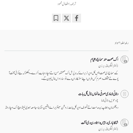
ترجمہ: افضال محمود
Bookmark
Share
on
facebook
رلدا ملدا مواد
اک صحت مند سماج دا قیام
ڈاکٹر الیگزینڈر برزن
کسے سماج دی صحت ایس گل اوپر نربر اے کہ ہر پُرش اک صحتمند من اتے اچار وہار پیدا کرے۔ ویکھو کہ جے کوئی آفت آ
پوے تے مختلف دھرم کس طراں اپنے سنسکاراں دے انوسار اوس نال نبڑن گے۔
دلائی لاما دی صوفی عالماں نال گل بات
چودھویں دلائی لاما
دو قلزماں دا ملاپ: بدھ مت اتے تصوف اوپر گل بات: روشن سینٹر برائے ایشین سٹڈیز، جامعہ میری لینڈ وچ اک وچار ونڈ
شاکا ہاری راہیں واتا ورن دی اُنّت
ڈاکٹر الیگزینڈر برزن