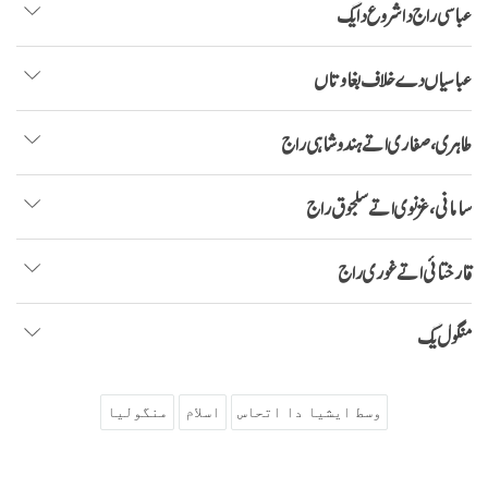
عباسی راج دا شروع دا یگ
عباسیاں دے خلاف بغاوتاں
طاہری، صفاری اتے ہندوشاہی راج
سامانی، غزنوی اتے سلجوق راج
قارختائی اتے غوری راج
منگول یگ
وسط ایشیا دا اتحاس
اسلام
منگولیا