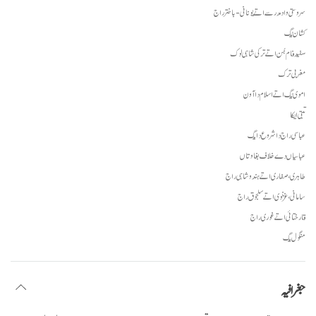
سروستی واد مدرسے اتے یونانی- باختر راج
کشان یُگ
سفید فام ہُن اتے ترکی شاہی لوک
مغربی ترک
اموی یُگ اتے اسلام دا آون
تبتی ایکا
عباسی راج دا شروع دا یگ
عباسیاں دے خلاف بغاوتاں
طاہری، صفاری اتے ہندوشاہی راج
سامانی، غزنوی اتے سلجوق راج
قارختائی اتے غوری راج
منگول یگ
جغرافیہ