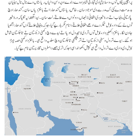
پراچین یگاں توں، وسط ایشیا دی تجارتی شاہراہ دے دندے اوپر وسن والیاں ریاستاں دے نال نال ہینیان
بدھ مت دے کئی اک مدرسے وی موجود سان۔ خاص ریاستاں گندھارا اتے باختر دیاں سان۔ گندھارا وچ
پاکستانی پنجاب اتے درۂ خیبر دی افغانی لانبھاں، دونواں دے علاقے رلت سان۔ ایدا نتیجتہ ایہ نکلیا کہ درۂ خیبر
توں لے کے وادئ کابل تیکر دے ادھے افغانی علاقے دا نام نگر ہار پے گیا، جد کہ پنجابی علاقے نوں گندھارا آکھیا
جاون لگا۔ باختر دا کھلیر وادئ کابل توں اُتر دی لانبھ ول ہویا اتے ایدے وچ دکھنی ازبکستان تے تاجکستان شامل
ہوگئے۔ ایدے اُتر ول وسطی ازبکستان اتے اُتر پچھمی تاجکستان وچ سغدیہ واقع سی ۔ باختر دا دکھنی حصہ جیہڑا
کابل دی وادی دے اتر ول واقع سی کپیش اکھواندا سی؛ جد کہ اتری حصے دا مغروں تخاریستان نام پے گیا۔