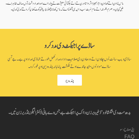
ماس بناون اتے کھاون دا جو بھیڑا اثر واتا ورن تے اتے جگتائی معیشت تے پیندا اے اوہ اعداد و شمار توں صاف ظاہر اے۔
طبی گیان، دھرم، فلسفہ اتے عام سُرت سب دا ایہ ہی آکھنا اے کہ ماس کھانا چھڈ دیو یا فیر گھٹ کھایا کرو تے کدی کدی۔
ساڈے پراجیکٹ دی مدد کرو
ساڈی ویب سائٹ نوں چلاون اتے ودھاون دی صلاحیت دا دارومدار مکمل طور تے تہاڈی امداد اوپر ہے۔ جے تسی
ساڈے مواد نوں مفید جاندے او تے یکمشت یا ماہانہ چندہ دین اوپر غور کرو۔
چندہ دیو
بدھ مت دی شکشا لوو’ ذخیرہ برزن دا اک پراجیکٹ ہے جس دے بانی ڈاکٹر الیگزینڈر برزن نیں۔
اپنی صلاح دسو
FAQ