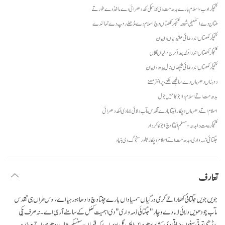
کلچکر ادب، اسلام بارے بدھ مت دی کلاسیکی اکھ دھرائی دے ماخذ دے طور تے
ملتان دے اسمٰعیلی شیعہ کلچکر لکھتاں وچ اسلام دے مڈھلے روپ دے نمائندے
کلچکر لکھتاں اندر طائی عقیدیاں دا بیان
کلچکر لکھتاں اندر اوکھ پیدا کرن والیاں گلاں
کلچکر لکھتاں اندر طائی ملیچھاں نال یدھ دا بیان
دوہناں دھرماں دے سانجھے نکتے، پر انتر معنے
بدھ مت اتے اسلام دا اجوکا میل جول
اسلام اتے دھرماں وچکار ایکتا بارے تقدس مآب دلائی لاما دی اکھ دھرائی
کلچکر بیعت دا بدھ-مسلم ایکتا وچ اجوکا کردار
جگتائی ذمہ واری، بدھ مت اتے اسلام وچکار بطورسنجوگ دی بنیاد
تعارف
جویں جویں جگتائی کھلار اتے گرمی ورگیاں سمسیاواں بارے چنتا وچ وادھا ہو رہیا اے، اوس طراں ہی تقدس
مآب چودھویں دلائی لاما دے وچار "جگتائی ذمہ واری" دی اہمیت کھُل کے سامنے آرہی اے۔ نہ صرف پکی
پیڈھی ترقی سغوں حیاتی دی رکشا دا دھرواس ایس گل اوپر اے کہ قوماں، سنسکرتیاں، دھرم، اتے ہر بندہ