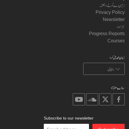
زمین دے ٹوٹے دا نقشہ
Privacy Policy
Newsletter
سجر مواد
Progress Reports
Courses
زبان تبدیل کرو
ساڈے مغر آؤ
on
on
on
on
youtube
soundcloud
X
facebook
Subscribe to our newsletter
Enter