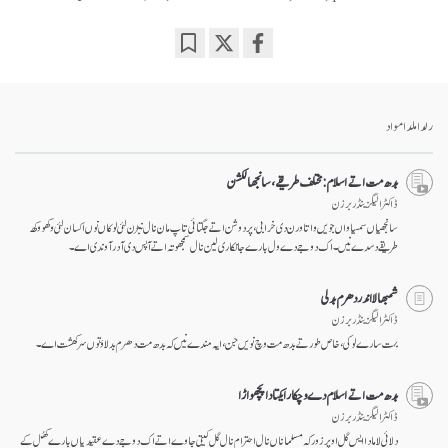
Bookmark
Share
on
facebook
رلدا ملدا مواد
بدھ مت اتے اسلام: مختلف طریقے، سانجھا لکشن
ڈاکٹر الیگزینڈر برزن
سانجھیاں سمسیاواں جویں واتا ورن دی خرابی، پردوشن اتے جگتائی تاپ مان نال نبڑن لئی لوکاں نوں اکسان لئی وکھو وکھ
طریقے دسدے نیں۔ اک دوجے دے ول بارے جانکاری لین نال سمجھوتہ اتے آپس دی آدر آوندی اے۔
شمبھالا اندر دھرم بدلی
ڈاکٹر الیگزینڈر برزن
بہت سارے لوکی، خاص طور تے بدھ مت وچ نویں جن، ایہ مندے نیں کہ بدھ مت دھرم بدلاؤ توں سرکھشت اے۔
بدھ مت اتے اسلام دے وچکار ایکتا دا پچھواڑا
ڈاکٹر الیگزینڈر برزن
دلائی لاما دا ایس گل اوپر زور کہ مسلماناں نال احترام نال گل کیتی جاوے اتے اک دوجے دے عقیدیاں بارے کھُل کے