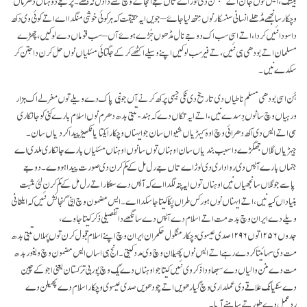
بیشک، ایس نوں جانن اتے سمجھن دی لوڑ اے تاں جے انجانے وچ کسے دا دل نہ دکھے۔ پر جے دوہناں دھرماں
وچکار سانجھے مڈھلے انسانی سنسکار نوں مِتھ لیا جاۓ – جویں ایہ حقیقت کہ ہر کوئی خوشی منگدا اے اتے کوئی وی دکھ
دا سودا نئیں کردا، اتے اسی سب اک دوجے نال مڈھوں جُڑے ہوۓ آں – سب قوماں دے لوکیں، چھڑے
مسلمان اتے بودھی ہی نئیں، تے فیر سب لوکیں اپنے وسیلے اکٹھے کر کے جگتائی مسٔلیاں نوں حل کرن دا جتن کر
سکدے نیں۔
ہُن اسی بودھی مسلم ناطیاں دی تاریخ دی نکی جیہی پرکھ کرنے آں جو نبی پاک دے ویلے توں مغرلے اک ہزار
ورہیاں وچ سانوں دِسدے نیں، اتے ایہ تکاں دے کہ ہند- تبتی بدھ دھرم نوں اسلام بارے کنی کو جانکاری
سی اتے ایس دی اکھ دھرائی وچ اوہ کیہڑیاں شیواں سان جو ایہناں وچکار ایکتا یا نکھیڑ پیدا کردیاں سان۔
جیہڑیاں گلاں جھگڑے دا سبب بندیاں سان اوہناں توں سانوں اوہناں مسٔلیاں بارے جانکاری ملدی اے
جنہاں بارے آپس دی رواداری دی لوڑ اے تاں جے رل مل کے کم کرن دی صورت پیدا ہووے۔ دوجے
پاسے جو گلاں سانجھیاں نیں اوہناں توں ایہ پتہ لگدا اے کہ آپس دے ستکار اتے رل مل کے کم کرن لئی مثبت
بنیاداں کیہ نیں، اتے ایہناں نوں ہور کس طراں پکا کیتا جا سکدا اے۔ ایس مضمون وچ اینی گنجائش نئیں کہ ایلخانی
ویلے دے ایران وچ بدھ مت اتے اسلام دے آپس دے سانگھے دا تفصیلی ذکر کیتا جاوے،
جدوں ۱۲۵۶توں ۱۲۹۶ صدی عیسوی وچکار منگول حکمران ایران وچ اپنے اسلام قبول کرن توں پہلاں تبتی بدھ
مت دی سہائیتا کردے رہے اتے ایس نوں پھیلان وچ وی مدد کیتی۔ انج ہی اساں ایس مضمون وچ ویغور بدھ
مت دے منن والیاں دے سبھاو دا ذکر وی نئیں کیتا جو اوہناں دے یگ وچ پوربی ترکستان یعنی اجوکے چین
دے سنکیانگ علاقے دی عملداری وچ گیارھویں اتے چودھویں صدی عیسوی وچکار اسلام دے پھیلن دے
ردعمل دے طور تے سامنے آیا۔