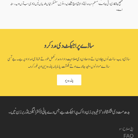
صحیح جانکاری دتی جاوے ، مسلم-بدھ ایکتا دا ایشیا وچ جتھے ایہ دونویں سنسکرتیاں ملدیاں نیں ایہو ہی سب توں ودیہ رستہ
اے۔
ساڈے پراجیکٹ دی مدد کرو
ساڈی ویب سائٹ نوں چلاون اتے ودھاون دی صلاحیت دا دارومدار مکمل طور تے تہاڈی امداد اوپر ہے۔ جے تسی
ساڈے مواد نوں مفید جاندے او تے یکمشت یا ماہانہ چندہ دین اوپر غور کرو۔
چندہ دیو
بدھ مت دی شکشا لوو’ ذخیرہ برزن دا اک پراجیکٹ ہے جس دے بانی ڈاکٹر الیگزینڈر برزن نیں۔
اپنی صلاح دسو
FAQ