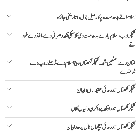
اسلام اتے بدھ مت وچکار میل جول دا تاریخی جائزہ
کلچکر ادب، اسلام بارے بدھ مت دی کلاسیکی اکھ دھرائی دے ماخذ دے طور
تے
ملتان دے اسمٰعیلی شیعہ کلچکر لکھتاں وچ اسلام دے مڈھلے روپ دے
نمائندے
کلچکر لکھتاں اندر طائی عقیدیاں دا بیان
کلچکر لکھتاں اندر اوکھ پیدا کرن والیاں گلاں
کلچکر لکھتاں اندر طائی ملیچھاں نال یدھ دا بیان