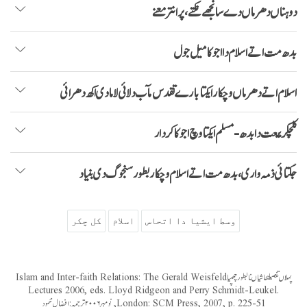
دوہناں دھرماں دے سانجھے نکتے، پر انتر معنے
بدھ مت اتے اسلام دا اجوکا میل جول
اسلام اتے دھرماں وچکار ایکتا بارے تقدس مآب دلائی لاما دی اکھ دھرائی
کلچکر بیعت دا بدھ-مسلم ایکتا وچ اجوکا کردار
جگتائی ذمہ واری، بدھ مت اتے اسلام وچکار بطورسنجوگ دی بنیاد
وسط ایشیا دا اتحاس
اسلام
کل چکر
پہلاںتفصیلیحاشیاںنالبطورچھپیا Islam and Inter-faith Relations: The Gerald Weisfeld
Lectures 2006, eds. Lloyd Ridgeon and Perry Schmidt-Leukel.
London: SCM Press, 2007, p. 225-51, نومبر ۲۰۰۶ ترجمہ: افضال محمود