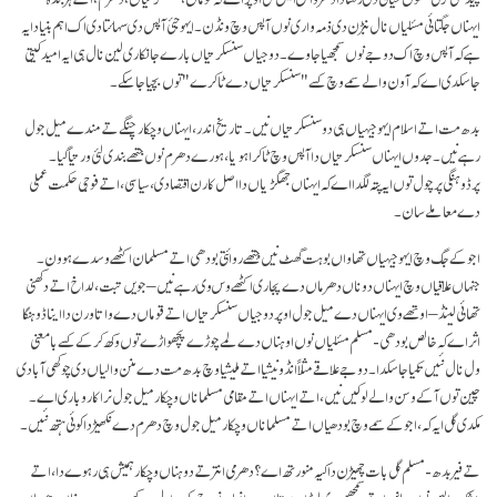
ایہناں جگتائی مسٔلیاں نال نبڑن دی ذمہ واری نوں آپس وچ ونڈن۔ ایہو جئی آپس دی سہائتا دی اک اہم بنیاد ایہ
ہے کہ آپس وچ اک دوجے نوں سمجھیا جاوے۔ دوجیاں سنسکرتیاں بارے جانکاری لین نال ہی ایہ امید کیتی
جا سکدی اے کہ آون والے سمے وچ کسے "سنسکرتیاں دے ٹاکرے" توں بچیا جا سکے۔
بدھ مت اتے اسلام ایہو جیہیاں ہی دو سنسکرتیاں نیں۔ تاریخ اندر، ایہناں وچکار چنگے تے مندے میل جول
رہے نیں۔ جدوں ایہناں سنسکرتیاں دا آپس وچ ٹاکرا ہویا، ہورے دھرم نوں جتھے بندی لئی ورتیا گیا۔
پرڈوہنگی پرچول توں ایہ پتہ لگدا اے کہ ایہناں جھگڑیاں دا اصل کارن اقتصادی، سیاسی، اتے فوجی حکمت عملی
دے معاملے سان۔
اجوکے جگ وچ ایہو جیہیاں تھاواں بوہت گھٹ نیں جِتھے روائتی بودھی اتے مسلمان اکٹھے وسدے ہوون۔
جنہاں علاقیاں وچ ایہناں دوناں دھرماں دے پجاری اکٹھے وس وی رہے نیں – جویں تبت، لداخ اتے دکھنی
تھائی لینڈ – اوتھے وی ایہناں دے میل جول اوپردوجیاں سنسکرتیاں اتے قوماں دے واتا ورن دا اینا ڈوہنگا
اثر اے کہ خالص بودھی- مسلم مسٔلیاں نوں اوہناں دے لمے چوڑے پچھواڑے توں وکھ کر کے کسے بامعنی
ول نال نئیں تکیا جا سکدا۔ دوجے علاقے مثلاً انڈونیشیا اتے ملیشیا وچ بدھ مت دے منن والیاں دی چوکھی آبادی
چین توں آ کے وسن والے لوکیں نیں، اتے ایہناں اتے مقامی مسلماناں وچکار میل جول نرا کاروباری اے۔
مکدی گل ایہ کہ، اجوکے سمے وچ بودھیاں اتے مسلماناں وچکارمیل جول وچ دھرم دے نکھیڑ دا کوئی ہتھ نئیں۔
تے فیر بدھ- مسلم گل بات چھیڑن دا کیہ منورتھ اے؟ دھرمی انتر تے دوہناں وچکار ہمیش ہی رہوے دا، اتے