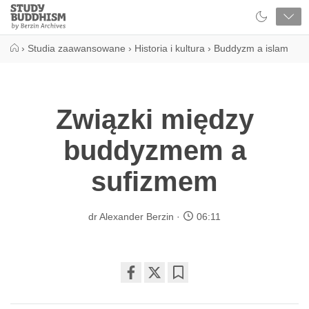
Close
Study
Buddhism
Home
›
Studia zaawansowane
›
Historia i kultura
›
Buddyzm a islam
Związki między
buddyzmem a
sufizmem
dr Alexander Berzin
06:11
Share
Bookmark
on