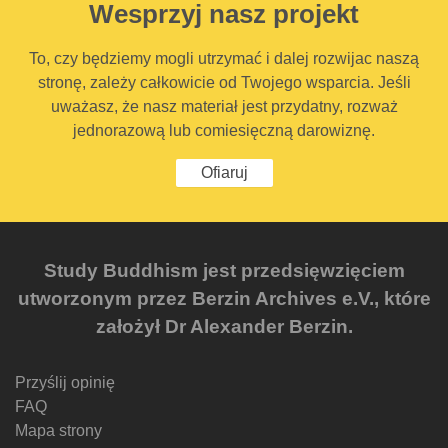
Wesprzyj nasz projekt
To, czy będziemy mogli utrzymać i dalej rozwijac naszą
stronę, zależy całkowicie od Twojego wsparcia. Jeśli
uważasz, że nasz materiał jest przydatny, rozważ
jednorazową lub comiesięczną darowiznę.
Ofiaruj
Study Buddhism jest przedsięwzięciem
utworzonym przez Berzin Archives e.V., które
założył Dr Alexander Berzin.
Przyślij opinię
FAQ
Mapa strony