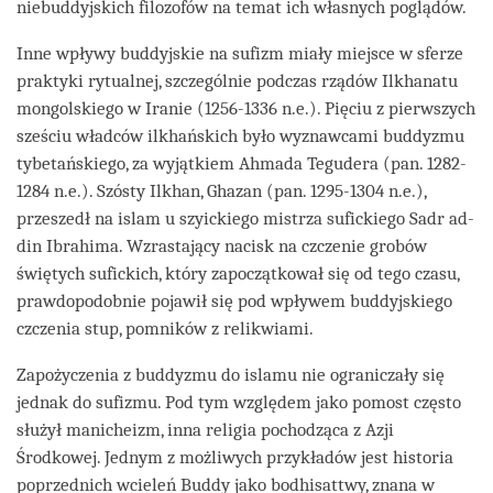
niebuddyjskich filozofów na temat ich własnych poglądów.
Inne wpływy buddyjskie na sufizm miały miejsce w sferze
praktyki rytualnej, szczególnie podczas rządów Ilkhanatu
mongolskiego w Iranie (1256-1336 n.e.). Pięciu z pierwszych
sześciu władców ilkhańskich było wyznawcami buddyzmu
tybetańskiego, za wyjątkiem Ahmada Tegudera (pan. 1282-
1284 n.e.). Szósty Ilkhan, Ghazan (pan. 1295-1304 n.e.),
przeszedł na islam u szyickiego mistrza sufickiego Sadr ad-
din Ibrahima. Wzrastający nacisk na czczenie grobów
świętych sufickich, który zapoczątkował się od tego czasu,
prawdopodobnie pojawił się pod wpływem buddyjskiego
czczenia stup, pomników z relikwiami.
Zapożyczenia z buddyzmu do islamu nie ograniczały się
jednak do sufizmu. Pod tym względem jako pomost często
służył manicheizm, inna religia pochodząca z Azji
Środkowej. Jednym z możliwych przykładów jest historia
poprzednich wcieleń Buddy jako bodhisattwy, znana w