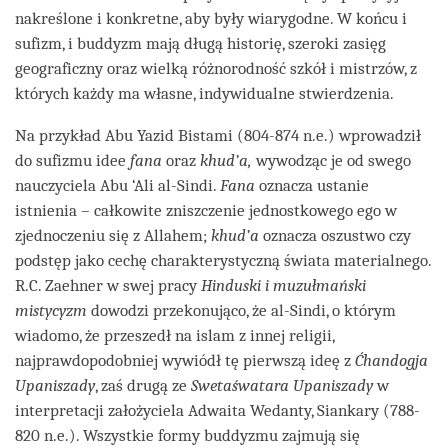
nakreślone i konkretne, aby były wiarygodne. W końcu i
sufizm, i buddyzm mają długą historię, szeroki zasięg
geograficzny oraz wielką różnorodność szkół i mistrzów, z
których każdy ma własne, indywidualne stwierdzenia.
Na przykład Abu Yazid Bistami (804-874 n.e.) wprowadził
do sufizmu idee
fana
oraz
khud’a,
wywodząc je od swego
nauczyciela Abu ‘Ali al-Sindi.
Fana
oznacza ustanie
istnienia – całkowite zniszczenie jednostkowego ego w
zjednoczeniu się z Allahem;
khud’a
oznacza oszustwo czy
podstęp jako cechę charakterystyczną świata materialnego.
R.C. Zaehner w swej pracy
Hinduski i muzułmański
mistycyzm
dowodzi przekonująco, że al-Sindi, o którym
wiadomo, że przeszedł na islam z innej religii,
najprawdopodobniej wywiódł tę pierwszą ideę z
Ćhandogja
Upaniszady
, zaś drugą ze
Swetaśwatara Upaniszady
w
interpretacji założyciela Adwaita Wedanty, Siankary (788-
820 n.e.). Wszystkie formy buddyzmu zajmują się