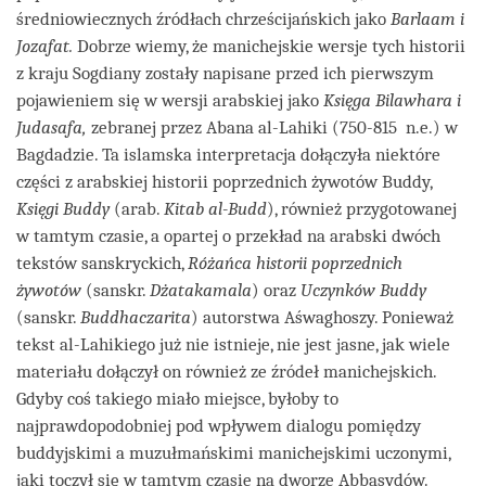
średniowiecznych źródłach chrześcijańskich jako
Barlaam
i
Jozafat.
Dobrze wiemy, że manichejskie wersje tych historii
z kraju Sogdiany zostały napisane przed ich pierwszym
pojawieniem się w wersji arabskiej jako
Księga Bilawhara i
Judasafa,
zebranej przez Abana al-Lahiki (750-815 n.e.) w
Bagdadzie. Ta islamska interpretacja dołączyła niektóre
części z arabskiej historii poprzednich żywotów Buddy,
Księgi Buddy
(arab.
Kitab al-Budd
), również przygotowanej
w tamtym czasie, a opartej o przekład na arabski dwóch
tekstów sanskryckich,
Różańca historii poprzednich
żywotów
(sanskr.
Dżatakamala
) oraz
Uczynków Buddy
(sanskr.
Buddhaczarita
) autorstwa Aśwaghoszy. Ponieważ
tekst al-Lahikiego już nie istnieje, nie jest jasne, jak wiele
materiału dołączył on również ze źródeł manichejskich.
Gdyby coś takiego miało miejsce, byłoby to
najprawdopodobniej pod wpływem dialogu pomiędzy
buddyjskimi a muzułmańskimi manichejskimi uczonymi,
jaki toczył się w tamtym czasie na dworze Abbasydów.