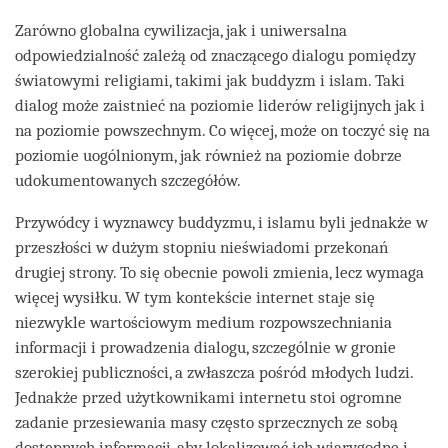
facebook
Zarówno globalna cywilizacja, jak i uniwersalna
odpowiedzialność zależą od znaczącego dialogu pomiędzy
światowymi religiami, takimi jak buddyzm i islam. Taki
dialog może zaistnieć na poziomie liderów religijnych jak i
na poziomie powszechnym. Co więcej, może on toczyć się na
poziomie uogólnionym, jak również na poziomie dobrze
udokumentowanych szczegółów.
Przywódcy i wyznawcy buddyzmu, i islamu byli jednakże w
przeszłości w dużym stopniu nieświadomi przekonań
drugiej strony. To się obecnie powoli zmienia, lecz wymaga
więcej wysiłku. W tym kontekście internet staje się
niezwykle wartościowym medium rozpowszechniania
informacji i prowadzenia dialogu, szczególnie w gronie
szerokiej publiczności, a zwłaszcza pośród młodych ludzi.
Jednakże przed użytkownikami internetu stoi ogromne
zadanie przesiewania masy często sprzecznych ze sobą
dostępnych informacji, aby lokalizować ich wiarygodne i