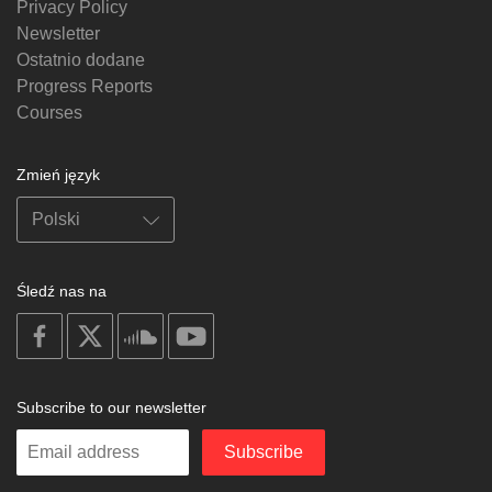
Privacy Policy
Newsletter
Ostatnio dodane
Progress Reports
Courses
Zmień język
Śledź nas na
on
on
on
on
facebook
X
soundcloud
youtube
Subscribe to our newsletter
Enter
Subscribe
your