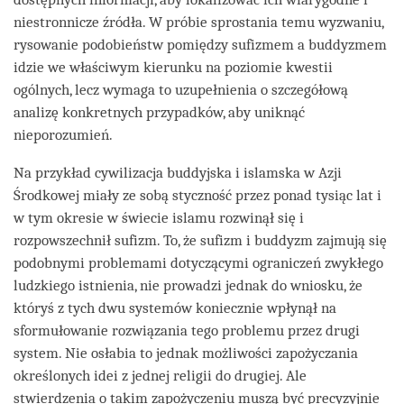
niestronnicze źródła. W próbie sprostania temu wyzwaniu,
rysowanie podobieństw pomiędzy sufizmem a buddyzmem
idzie we właściwym kierunku na poziomie kwestii
ogólnych, lecz wymaga to uzupełnienia o szczegółową
analizę konkretnych przypadków, aby uniknąć
nieporozumień.
Na przykład cywilizacja buddyjska i islamska w Azji
Środkowej miały ze sobą styczność przez ponad tysiąc lat i
w tym okresie w świecie islamu rozwinął się i
rozpowszechnił sufizm. To, że sufizm i buddyzm zajmują się
podobnymi problemami dotyczącymi ograniczeń zwykłego
ludzkiego istnienia, nie prowadzi jednak do wniosku, że
któryś z tych dwu systemów koniecznie wpłynął na
sformułowanie rozwiązania tego problemu przez drugi
system. Nie osłabia to jednak możliwości zapożyczania
określonych idei z jednej religii do drugiej. Ale
stwierdzenia o takim zapożyczeniu muszą być precyzyjnie