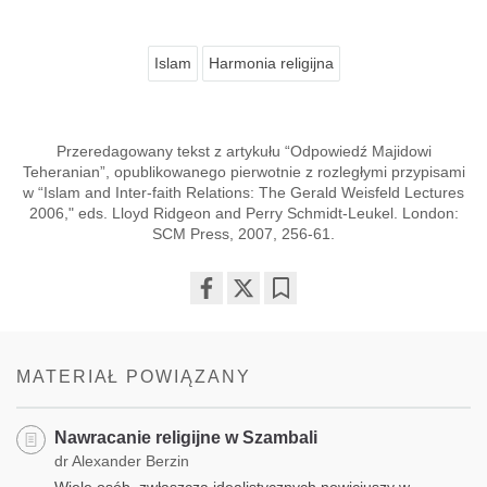
Islam
Harmonia religijna
Przeredagowany tekst z artykułu “Odpowiedź Majidowi
Teheranian”, opublikowanego pierwotnie z rozległymi przypisami
w “Islam and Inter-faith Relations: The Gerald Weisfeld Lectures
2006," eds. Lloyd Ridgeon and Perry Schmidt-Leukel. London:
SCM Press, 2007, 256-61.
Share
Bookmark
on
facebook
MATERIAŁ POWIĄZANY
Nawracanie religijne w Szambali
dr Alexander Berzin
Wiele osób, zwłaszcza idealistycznych nowicjuszy w