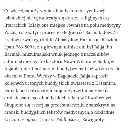
Co więcej, zapożyczenia z buddyzmu do cywilizacji
islamskiej nie ograniczały się do sfer religijnych czy
literackich. Miały one miejsce również na polu medycyny.
Ważną rolę w tym procesie odegrał ród Barmakidów. Za
rządów czwartego kalifa Abbasydów, Haruna al-Raszida
(pan. 786-809 n.e.), głównym ministrem był Jahja ibn
Barmak, muzułmański wnuk jednego z naczelników
administracyjnych klasztoru Nawa Wihara w Balkh, w
Afganistanie. Choć uczeni buddyjscy byli już w tym czasie
obecni w Domu Wiedzy w Bagdadzie, Jahja zaprosił
kolejnych uczonych buddyjskich, zwłaszcza z Kaszmiru.
Jednak pod patronatem Jahji nie przetłumaczono na
arabski żadnego z buddyjskich tekstów filozoficznych.
Skupiono się raczej na przetłumaczeniu z sanskrytu na
arabski buddyjskich tekstów medycznych, a dokładnie
Oceanu osiągnięć
(sanskr.
Siddhasara
) Rawigupty.