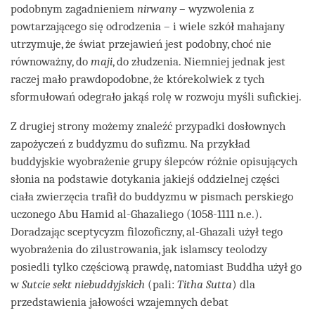
podobnym zagadnieniem
nirwany
– wyzwolenia z
powtarzającego się odrodzenia – i wiele szkół mahajany
utrzymuje, że świat przejawień jest podobny, choć nie
równoważny, do
maji
, do złudzenia. Niemniej jednak jest
raczej mało prawdopodobne, że którekolwiek z tych
sformułowań odegrało jakąś rolę w rozwoju myśli sufickiej.
Z drugiej strony możemy znaleźć przypadki dosłownych
zapożyczeń z buddyzmu do sufizmu. Na przykład
buddyjskie wyobrażenie grupy ślepców różnie opisujących
słonia na podstawie dotykania jakiejś oddzielnej części
ciała zwierzęcia trafił do buddyzmu w pismach perskiego
uczonego Abu Hamid al-Ghazaliego (1058-1111 n.e.).
Doradzając sceptycyzm filozoficzny, al-Ghazali użył tego
wyobrażenia do zilustrowania, jak islamscy teolodzy
posiedli tylko częściową prawdę, natomiast Buddha użył go
w
Sutcie sekt niebuddyjskich
(pali:
Titha Sutta
) dla
przedstawienia jałowości wzajemnych debat