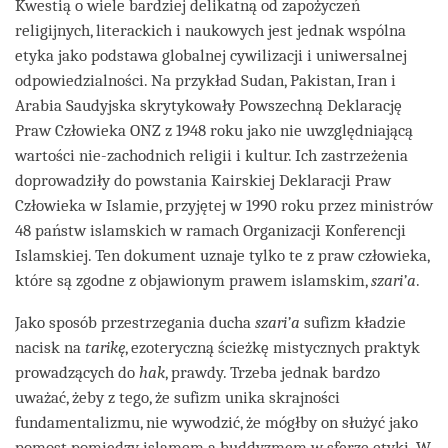
Kwestią o wiele bardziej delikatną od zapożyczeń
religijnych, literackich i naukowych jest jednak wspólna
etyka jako podstawa globalnej cywilizacji i uniwersalnej
odpowiedzialności. Na przykład Sudan, Pakistan, Iran i
Arabia Saudyjska skrytykowały Powszechną Deklarację
Praw Człowieka ONZ z 1948 roku jako nie uwzględniającą
wartości nie-zachodnich religii i kultur. Ich zastrzeżenia
doprowadziły do powstania Kairskiej Deklaracji Praw
Człowieka w Islamie, przyjętej w 1990 roku przez ministrów
48 państw islamskich w ramach Organizacji Konferencji
Islamskiej. Ten dokument uznaje tylko te z praw człowieka,
które są zgodne z objawionym prawem islamskim,
szari’a
.
Jako sposób przestrzegania ducha
szari’a
sufizm kładzie
nacisk na
tarik
ę
, ezoteryczną ścieżkę mistycznych praktyk
prowadzących do
hak
, prawdy. Trzeba jednak bardzo
uważać, żeby z tego, że sufizm unika skrajności
fundamentalizmu, nie wywodzić, że mógłby on służyć jako
pomost pomiędzy islamem a buddyzmem w sferze etyki. W