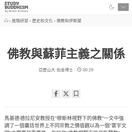
Close
Study
Buddhism
Home
›
進階研習
›
歷史和文化
›
佛教和伊斯蘭
佛教與蘇菲主義之關係
亞歷山大·伯金博士
00:29
Share
Bookmark
on
facebook
馬基德·德拉尼安教授在“穆斯林視野下的佛教”一文中強
調了一個囊括世界上不同宗教之價值觀以為一個“寰宇文