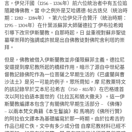
言，伊兒汗國（1256 – 1336年）前六位統治者中有五位追
隨藏傳佛教。當 中之例外是艾哈邁德-帖古迭兒（統治時
期：1282 – 1284年）。第六位伊兒汗合贊汗（統治時期：
1295 – 1304年）在什葉派蘇菲大師薩德拉丁·伊布拉希姆
引導下改宗伊斯蘭教。自那時起，日 益重視對蘇非聖徒
墓塚崇拜的強調或許就是出自佛教徒對佛陀舍利塔的崇
拜。
但是，佛教被借入伊斯蘭教並非僅限蘇菲主義。德拉尼
安還提到摩尼教所起的橋樑作用，暗示了源自中世紀基
督教記錄佛陀作為一位菩薩之早期生活的《巴盧蘭與曹
沙法土》是另一可能的例子。眾所周知，摩 尼教粟特文
的該記錄早於艾本尼·拉希吉（750 – 815年）在巴格達首
次以阿拉伯語本面世的《比拉瓦和猶大撒夫》。這一伊
斯蘭教編譯本包含了有關佛陀早期生活部分 – 《佛傳》
– 以兩本梵文典籍《本生鬘論》和 馬鳴的《佛所行贊》
的阿拉伯文譯本為基礎編寫於那一時期。由於拉希吉的
作品已經亡佚，文中有多少成分借 自摩尼教材料已經不