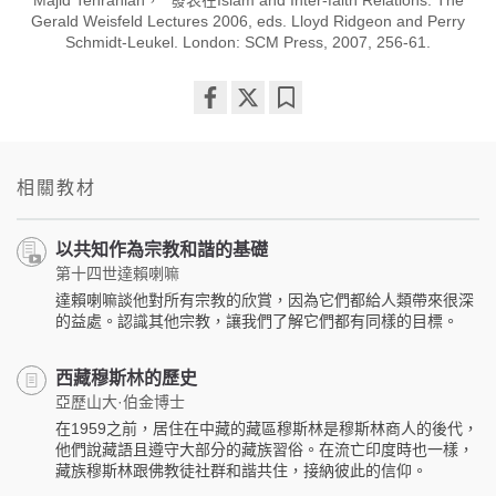
Gerald Weisfeld Lectures 2006, eds. Lloyd Ridgeon and Perry
Schmidt-Leukel. London: SCM Press, 2007, 256-61.
Share
Bookmark
on
facebook
相關教材
以共知作為宗教和諧的基礎
第十四世達賴喇嘛
達賴喇嘛談他對所有宗教的欣賞，因為它們都給人類帶來很深
的益處。認識其他宗教，讓我們了解它們都有同樣的目標。
西藏穆斯林的歷史
亞歷山大·伯金博士
在1959之前，居住在中藏的藏區穆斯林是穆斯林商人的後代，
他們說藏語且遵守大部分的藏族習俗。在流亡印度時也一樣，
藏族穆斯林跟佛教徒社群和諧共住，接納彼此的信仰。