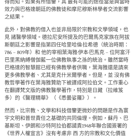
得而知。如果有所借鑒，其 最有可能的途徑當是與當時
效力與巴格達朝廷的佛教徒和摩尼穆斯林學者交流影響
之結果。
此外，對佛教的借入也並非局限於宗教和文學領域，也
見 諸醫學領域。德拉尼安所提及的巴爾馬克家族在阿拔
斯朝廷之影響是指第四任哈里哈倫·拉希德（統治時期：
786 – 809年）和 他的宰相葉海雅·伊本·巴馬克 – 位阿富汗
巴里黑納縛僧伽藍一位佛教執事之孫的統治。雖然當時
巴格達的智慧館已經有佛教學者供職，葉海雅還是請來
更多佛教學者、尤其是克什米爾學者。但是，並 沒有佛
教哲學著作在葉海雅贊助下被譯成阿拉伯文。工作重心
在翻譯梵文版的佛教醫學著作，特別是日藏（拉維笈
多）的《醫理精華》（《悉曇娑羅》）。
然而，比宗教、文學和科技借鑒更微妙的問題是作為寰
宇文明和普世責任之基礎的共同倫理。例如，蘇丹、巴
基斯坦、伊朗和沙特阿拉伯都譴責1948年聯合國簽署的
《世界人權宣言》沒有考慮非 西 方的宗教和文化價值