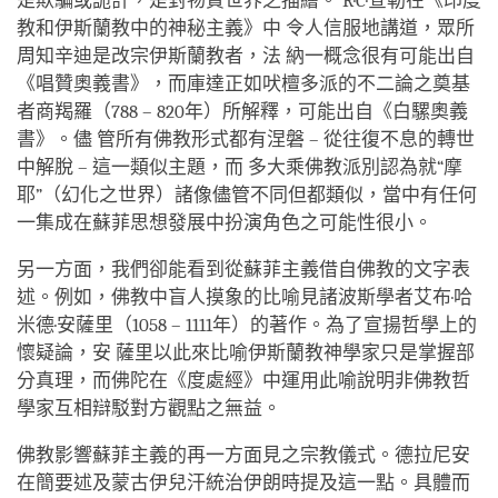
是欺騙或詭計，是對物質世界之描繪。 R·C·查勒在《印度
教和伊斯蘭教中的神秘主義》中 令人信服地講道，眾所
周知辛迪是改宗伊斯蘭教者，法 納一概念很有可能出自
《唱贊奧義書》，而庫達正如吠檀多派的不二論之奠基
者商羯羅（788 – 820年）所解釋，可能出自《白騾奧義
書》。儘 管所有佛教形式都有涅磐 – 從往復不息的轉世
中解脫 – 這一類似主題，而 多大乘佛教派別認為就“摩
耶”（幻化之世界）諸像儘管不同但都類似，當中有任何
一集成在蘇菲思想發展中扮演角色之可能性很小。
另一方面，我們卻能看到從蘇菲主義借自佛教的文字表
述。例如，佛教中盲人摸象的比喻見諸波斯學者艾布·哈
米德·安薩里（1058 – 1111年）的著作。為了宣揚哲學上的
懷疑論，安 薩里以此來比喻伊斯蘭教神學家只是掌握部
分真理，而佛陀在《度處經》中運用此喻說明非佛教哲
學家互相辯駁對方觀點之無益。
佛教影響蘇菲主義的再一方面見之宗教儀式。德拉尼安
在簡要述及蒙古伊兒汗統治伊朗時提及這一點。具體而