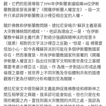
觀。它們的拒簽導致了1990年伊斯蘭會議組織48位伊斯
蘭教國家部長簽署了《開羅伊斯蘭人權宣言》。這一文
件只承認與伊斯蘭教法沙裡亞相合宜的人權。
關於佛教和伊斯蘭教問題，德拉尼安暗示“蘇菲主義是兩
大宗教傳統間的橋樑。”，他認為理由之一是，“在伊斯
蘭教中蘇菲主義代表了對過分強調與精神法的塔里卡
（道乘）相對的文字法沙裡亞之反動。”但是，這 裡需要
倍加小心。如今各種蘇菲派別可能在多個伊斯蘭教國家
存在，然而事實是，所有伊斯蘭教國家所簽署的《開羅
伊斯蘭人權宣言》指出任何寰宇文明和普世責任之基礎
需要考慮沙裡亞法。因此，作 為進一步對話以形成此種
倫理之基礎，就世界上不同宗教及世俗體制共有的道德
觀進行更為仔細的分析和鑑別至為關鍵。
德拉尼安文中提到蘇菲主義能夠促進佛教徒和穆斯林之
間互相學習之興趣，我承認可能會如此，但也只是在有
限的範圍之內。要找到兩大宗教間的共同之處，我認為