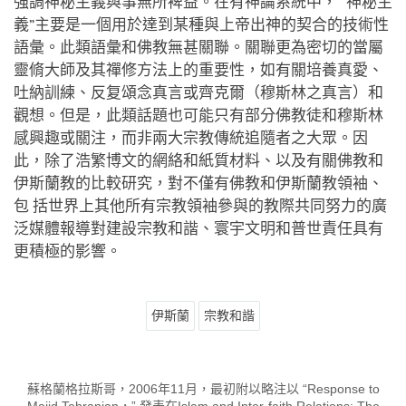
強調神秘主義與事無所裨益。在有神論系統中，“ 神秘主
義”主要是一個用於達到某種與上帝出神的契合的技術性
語彙。此類語彙和佛教無甚關聯。關聯更為密切的當屬
靈脩大師及其禪修方法上的重要性，如有關培養真愛、
吐納訓練、反复頌念真言或齊克爾（穆斯林之真言）和
觀想。但是，此類話題也可能只有部分佛教徒和穆斯林
感興趣或關注，而非兩大宗教傳統追隨者之大眾。因
此，除了浩繁博文的網絡和紙質材料、以及有關佛教和
伊斯蘭教的比較研究，對不僅有佛教和伊斯蘭教領袖、
包 括世界上其他所有宗教領袖參與的教際共同努力的廣
泛媒體報導對建設宗教和諧、寰宇文明和普世責任具有
更積極的影響。
伊斯蘭
宗教和諧
蘇格蘭格拉斯哥，2006年11月，最初附以略注以 “Response to
Majid Tehranian，” 發表在Islam and Inter-faith Relations: The