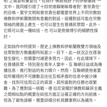
明”之需要和重要性。在拙作“佛教視野下的伊斯蘭教”一
文中，我同樣引證了十四世達賴喇嘛尊者對“ 普世責任”
的召喚。寰宇文明和普世責任都需要世界上不同宗教如
佛教和伊斯蘭教間有意義的對話。這種對話可能在宗教
領袖的層面上產生，也可以發生在普通民眾間。此外，
它既可以是一種綜括，也 可以是旁徵博引的細節性探
討。
正如拙作中所提到，歷史上佛教和伊斯蘭教雙方領袖及
信眾對對方教義都所知甚少。目下，此一狀況正在逐漸
發生變化，但需要付諸更多努力。因此，在此環境下，
在普通民眾、特別是在青年人當中，互 聯網日益成為傳
播信息、進行對話的有力媒介。然而，互聯網使用者要
從所獲得的不可勝數且往往互相矛盾的信息中披沙揀
金、找到可信而公正的資源，其所面對的任務也很繁
難。為了應對這一挑戰，德 拉尼安關於佛教和蘇菲主義
之間相似點的概要在綜括方面正沿著正確的方向前進，
但為了避免誤解，需要詳細分析具體事例以為補充。