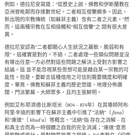
例如，德拉尼安寫道：“從歷史上說，佛教和伊斯蘭教在
亞洲曾毗鄰而存達數世紀。二者相互借鑒頗多。因此，
新出現的宗教傳統（如蘇菲主義）含有二者之元素。”然
而，這兩種宗教在互相接觸和“相互借鑒”之 間有很大差
異。
德拉尼安認為“二者都關心人生狀況之羸軟、脆弱和有
限”，這確實是對的。不過，二者處理一些類似問題並沒
有導出任意一方必然對這些問題之解決上受對方影響之
結論。這 並不能忽視某些思想可能是藉自某一宗教的可
能性。但是，要斷言這種借用之可信則需要精度和明確
度。畢竟，佛教和蘇菲主義均歷史悠遠、地理分佈廣
闊、門派繁蕪、大師眾多，且均主張鮮明。
例如艾布·耶濟德·比斯塔米（804 – 874年）在其導師阿布·
阿里·辛迪的影響下在蘇非主義中引進了“法納”（
fana
）
和“庫達”（
khud'a
）等概念。“法納”指 存在之消解 – 在
和真主合而為一時個體之自我的完全消滅；“庫達”意思