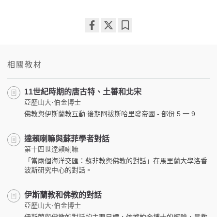
Share
Bookmark
on
facebook
相關教材
11世紀時期的唐古特、土蕃和北宋
亞歷山大·伯金博士
佛教與伊斯蘭教互動:後期阿拔斯哈里發帝國 - 部份 5 一 9
達賴喇嘛與蘇菲學者對話
第十四世達賴喇嘛
「當兩個海洋交匯：蘇非教與佛教的對話」在馬里蘭大學洛香
波斯研究中心的對話。
伊斯蘭教和佛教的對話
亞歷山大·伯金博士
伊斯蘭與佛教的對話的主要目標，依據柏金博士的經驗，是教