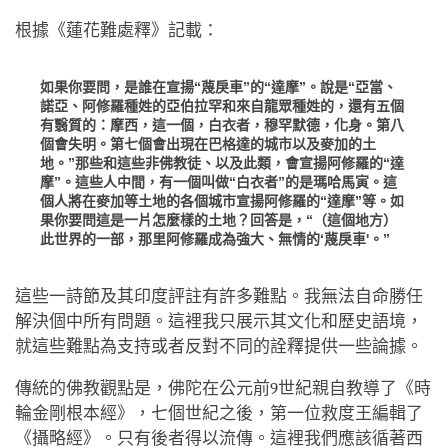
根據《蓮花難處釋》記載：
如果你要問，是誰在宣揚“蔑戾車”的“達摩”。說是“亞當、
諾亞、阿修羅種姓的亞伯拉罕和來自龍眾種姓的，還有五個
有翳質的：摩西，這一個，白衣者，穆罕默德，化身。第八
個會失明。第七個會出現在巴格達的城市以及麥加的土
地。”那些和這些非佛教徒、以及此類，會宣揚阿修羅的“達
摩”。這些人中間，有一個叫做“白衣者”的是瑪哈馬寅。這
個人將在麥加等土地的各個城市宣揚阿修羅的“達摩”等。如
果你要問這是一片怎麼樣的土地？回答是，“（這個地方）
此世界的一部，那里阿修羅成為強大、無情的‘蔑戾車'。”
這些一詩節及其印度評註有許多難點。我無法自命勝任
解決個中所有問題。這裡我只展示其文化和歷史語境，
就這些難點為支持或者反對不同的詮釋提供一些論據。
傳統的佛教觀點是，佛陀在公元前9世紀親自教導了《時
輪金剛根本經》，七個世紀之後，第一位救度王編輯了
《攝略經》。只有後者得以流傳。這裡我們應該循著西