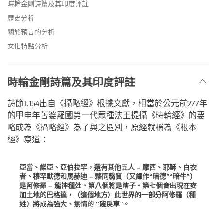
facebook
時輪金剛詩篇及其印度評註
歷史分析
關於預言的分析
文化特點分析
時輪金剛詩篇及其印度評註
詩節I.154出自《攝略經》根據文獻，相當於公元前277年
的甲申年苫婆羅國第一代眾種法王提攝《時輪經》的要
略成為《攝略經》為了與之區別，原經就稱為《根本
經》寫道：
亞當、諾亞、亞伯拉罕，還有其他五人 – 摩西、耶穌、白衣
者、穆罕默德和馬赫迪 – 夥同翳質（又譯作“暗德”“暗牛”）
是阿修羅 – 龍神種姓。第八個將是瞎子。第七個會出現在麥
加土地的巴格達，（這個地方）此世界的一部分阿修羅（種
姓）將成為強大、無情的 “蔑戾車”。