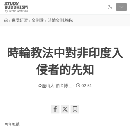
Close
Study
Buddhism
Home
›
進階研習
›
金剛乘
›
時輪金剛:進階
時輪教法中對非印度入
侵者的先知
亞歷山大·伯金博士
02:51
Share
Bookmark
on
內容概觀