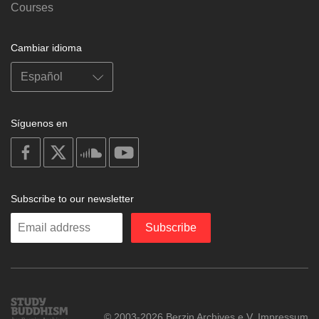
Courses
Cambiar idioma
Síguenos en
on
on
on
on
facebook
X
soundcloud
youtube
Subscribe to our newsletter
Enter
Subscribe
your
email
Study
© 2003-2026 Berzin Archives e.V.
Impressum
Buddhism