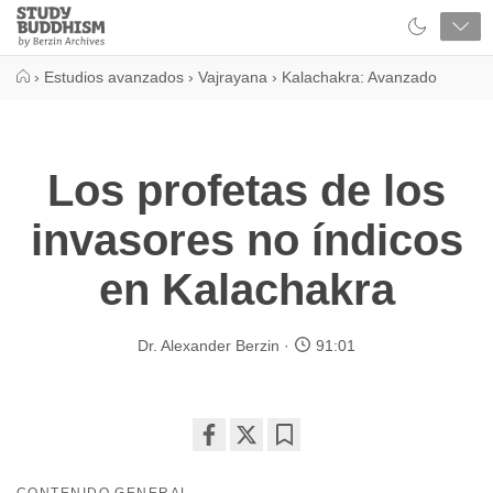
Close
Study
Buddhism
Home
›
Estudios avanzados
›
Vajrayana
›
Kalachakra: Avanzado
Los profetas de los
invasores no índicos
en Kalachakra
Dr. Alexander Berzin
91:01
Share
Bookmark
on
CONTENIDO GENERAL