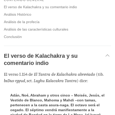
facebook
El verso de Kalachakra y su comentario indio
Análisis Histórico
Análisis de la profecía
Análisis de las características culturales
Conclusión
El verso de Kalachakra y su
comentario indio
El verso I.154 de
El Tantra de Kalachakra abreviado
(tib.
bsDus-rgyud
, sct.
Laghu Kalacakra Tantra
) dice:
Adán, Noé, Abraham y otros cinco – Moisés, Jesús, el
Vestido de Blanco, Mahoma y Mahdi –con tamas,
pertenecen a la casta asura-naga. El octavo será el
cegado. El séptimo vendrá manifiestamente a la
ciudad de Bagdad en la tierra de La Meca, (el lugar)