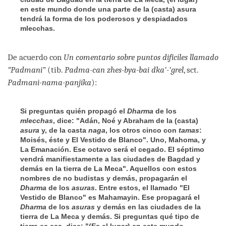
en este mundo donde una parte de la (casta) asura
tendrá la forma de los poderosos y despiadados
mlecchas.
De acuerdo con
Un comentario sobre puntos difíciles llamado
“Padmani”
(tib.
Padma-can zhes-bya-bai dka’-‘grel
, sct.
Padmani-nama-panjika
):
Si preguntas quién propagó el
Dharma
de los
mlecchas
, dice: "Adán, Noé y Abraham de la (casta)
asura
y, de la casta
naga
, los otros cinco con
tamas
:
Moisés, éste y El Vestido de Blanco". Uno, Mahoma, y
La Emanación. Ese octavo será el cegado. El séptimo
vendrá manifiestamente a las ciudades de Bagdad y
demás en la tierra de La Meca". Aquellos con estos
nombres de no budistas y demás, propagarán el
Dharma
de los
asuras
. Entre estos, el llamado "El
Vestido de Blanco" es Mahamayin. Ese propagará el
Dharma
de los
asuras
y demás en las ciudades de la
tierra de La Meca y demás. Si preguntas qué tipo de
tierra es esa, dice: "(Es el lugar) en este mundo