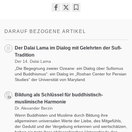
Share
Bookmark
on
facebook
DARAUF BEZOGENE ARTIKEL
Der Dalai Lama im Dialog mit Gelehrten der Sufi-
Tradition
Der 14. Dalai Lama
„Die Begegnung zweier Ozeane: ein Dialog über Sufismus
und Buddhismus“: ein Dialog im „Roshan Center for Persian
Studies“ der Universität von Maryland.
Bildung als Schlüssel für buddhistisch-
muslimische Harmonie
Dr. Alexander Berzin
Wenn Buddhisten und Muslime durch Bildung ihre
allgemeinen universalen Werte der Liebe, des Mitgefühls,
der Geduld und der Vergebung erkennen und wertschätzen,
haben sie trotz ihrer philosophischen Unterschiede den