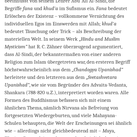
beeinflusst von seinem Lehrer Abu ‘Ali Al-Sindi, die
Begriffe
fana
und
khud’a
im Sufismus ein.
Fana
bedeutet
Erlöschen der Existenz – vollkommene Vernichtung des
individuellen Egos im Einswerden mit Allah;
khud’a
bedeutet Täuschung oder Trick – als Beschreibung der
materiellen Welt. In seinem Werk „
Hindu and Muslim
Mysticism“
hat R. C. Zähner überzeugend argumentiert,
dass Al-Sindi, der bekanntermaßen von einer anderen
Religion zum Islam übergetreten war, den ersteren Begriff
höchstwahrscheinlich aus dem
„
Chandogya Upanishad
“
herleitete und den letzteren aus dem „
Svetashvetara
Upanishad“
, wie sie vom Begründer des Advaita-Vedanta,
Shankara (788-820 u.Z.), interpretiert worden waren. Alle
Formen des Buddhismus befassen sich mit einem
ähnlichen Thema, nämlich Nirvana als Befreiung von
fortgesetzten Wiedergeburten, und viele Mahayana-
Schulen behaupten, die Welt der Erscheinungen sei ähnlich
wie – allerdings nicht gleichbedeutend mit –
M
aya,