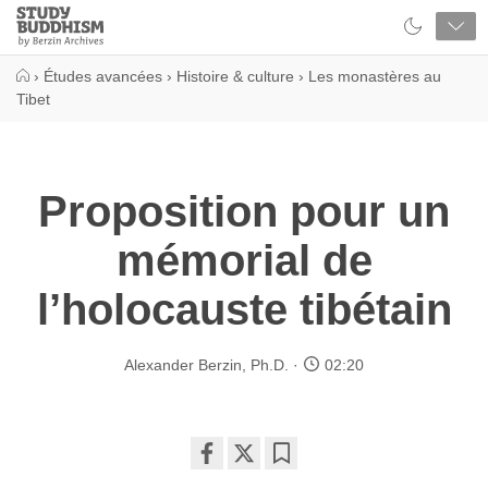
Close
Study
Buddhism
Home
›
Études avancées
›
Histoire & culture
›
Les monastères au
Tibet
Proposition pour un
mémorial de
l’holocauste tibétain
Alexander Berzin, Ph.D.
02:20
Share
Bookmark