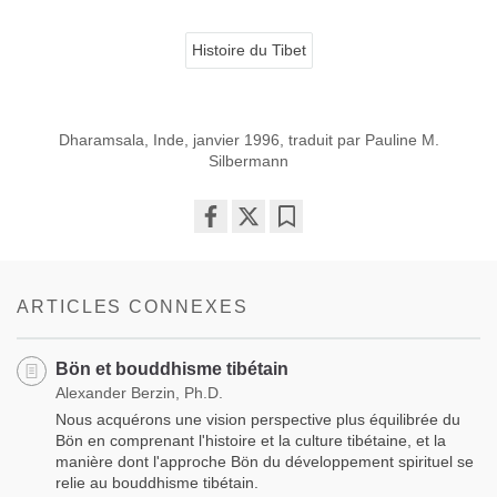
Histoire du Tibet
Dharamsala, Inde, janvier 1996, traduit par Pauline M.
Silbermann
Share
Bookmark
on
facebook
ARTICLES CONNEXES
Bön et bouddhisme tibétain
Alexander Berzin, Ph.D.
Nous acquérons une vision perspective plus équilibrée du
Bön en comprenant l'histoire et la culture tibétaine, et la
manière dont l'approche Bön du développement spirituel se
relie au bouddhisme tibétain.