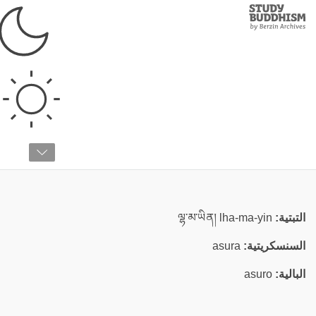
Study
Clos
Buddhism
Home
›
قائمة المصطلحات
›
أ
أسورا
التبتية:
ལྷ་མ་ཡིན། lha-ma-yin
السنسكريتية:
asura
البالية:
asuro