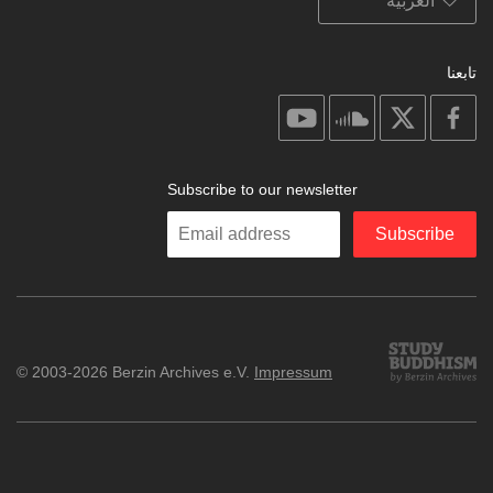
تابعنا
on
on
on
on
youtube
soundcloud
facebook
X
Subscribe to our newsletter
Enter
Subscribe
your
email
Study
© 2003-2026 Berzin Archives e.V.
Impressum
Buddhism
Home