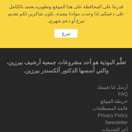
قدرتنا على المحافظة على هذا الموقع وتطويره يعتمد بالكامل
على دعمكم. إذا وجدت موادنا مفيدة، نكون شاكرين لكم تقديم
تبرع أو دعم شهري.
تبرع
تعلَّم البوذية هو أحد مشروعات جمعية أرشيف بيرزين،
والتي أسسها الدكتور ألكسندر بيرزين.‎‎
أرسل لنا تقييمك
FAQ
خريطة الموقع
قائمة المصطلحات
Privacy Policy
Newsletter
آخر التحديثات