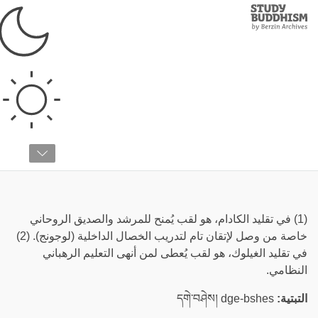
Study
Clos
Buddhism
Home
›
قائمة المصطلحات
›
غ
غيشي
(1) في تقليد الكادام، هو لقب يُمنح للمرشد والصديق الروحاني
خاصة من وصل لإتقان تام لتدريب الخصال الداخلية (لوجونج). (2)
في تقليد الغيلوك، هو لقب يُعطى لمن أنهى التعليم الرهباني
النظامي.
التبتية:
དགེ་བཤེས། dge-bshes