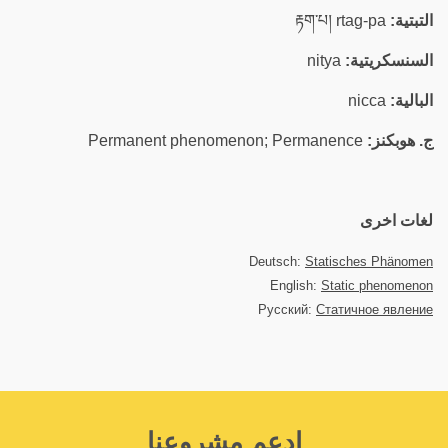
التبتية:
རྟག་པ། rtag-pa
السنسكريتية:
nitya
البالية:
nicca
ج. هوبكنز:
Permanent phenomenon; Permanence
لغات اخرى
Deutsch:
Statisches Phänomen
English:
Static phenomenon
Русский:
Статичное явление
اِدعم مشروعنا