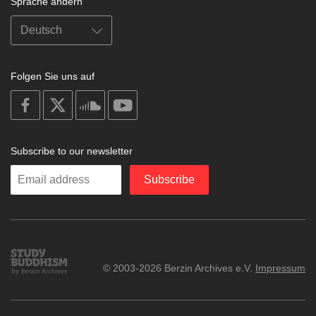
Sprache ändern
Folgen Sie uns auf
on
on
on
on
facebook
X
soundcloud
youtube
Subscribe to our newsletter
Enter
Subscribe
your
email
Study
© 2003-2026 Berzin Archives e.V.
Impressum
Buddhism
Home