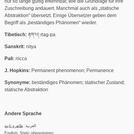
nur so lange gültig erkennbar, wie die Grundlage für ihre
Zuschreibung andauert. Manchmal auch als „statische
Abstraktion“ übersetzt. Einige Übersetzer geben dem
Begriff als „beständiges Phänomen“ wieder.
Tibetisch:
རྟག་པ། rtag-pa
Sanskrit:
nitya
Pali:
nicca
J. Hopkins:
Permanent phenomenon; Permanence
Synonyme:
beständiges Phänomen; statischer Zustand;
statische Abstraktion
Andere Sprache
العربية:
ظاهرة ثابتة
English:
Static phenomenon