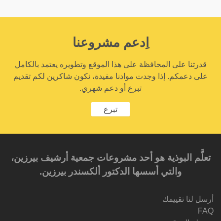
اِدعم مشروعنا
قدرتنا على المحافظة على هذا الموقع وتطويره يعتمد بالكامل
على دعمكم. إذا وجدت موادنا مفيدة، نكون شاكرين لكم تقديم
تبرع أو دعم شهري.
تبرع
تعلَّم البوذية هو أحد مشروعات جمعية أرشيف بيرزين،
والتي أسسها الدكتور ألكسندر بيرزين.‎‎
أرسل لنا تقييمك
FAQ