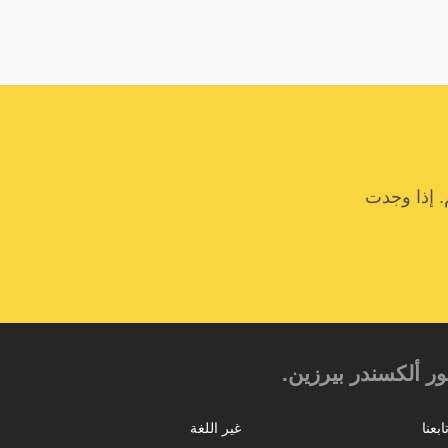
. إذا وجدت
 ألكسندر بيرزين.‎‎
ابعنا
غير اللغة