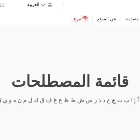
متقدمة
عن الموقع
تبرع
قائمة المصطلحات
أ
إ
ا
ب
ت
ح
خ
د
ذ
ر
س
ش
ط
ظ
ع
غ
ف
ق
ك
ل
م
ن
ه
و
ي
ڨ