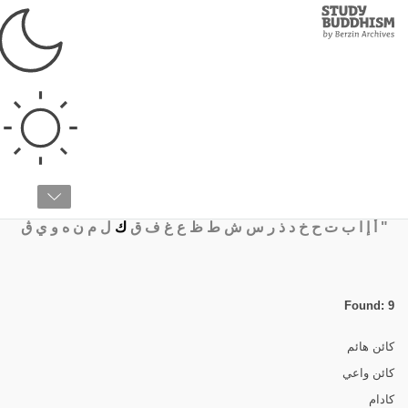
Study
Clos
Buddhism
Home
›
قائمة المصطلحات
›
ك
قائمة المصطلحات
"
أ
إ
ا
ب
ت
ح
خ
د
ذ
ر
س
ش
ط
ظ
ع
غ
ف
ق
ك
ل
م
ن
ه
و
ي
ڨ
Found: 9
كائن هائم
كائن واعي
كادام