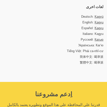
لغات اخرى
Deutsch:
Kagyü
English:
Kagyu
Español:
Kagyu
Italiano: Kagyu
Русский:
Кагью
Українська: Каг'ю
Tiếng Việt: Phái ca-nhĩ-cư
简体中文: 噶举派
繁體中文: 噶舉派
اِدعم مشروعنا
قدرتنا على المحافظة على هذا الموقع وتطويره يعتمد بالكامل