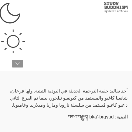
Study
Clos
Buddhism
Home
›
قائمة المصطلحات
›
ك
كاغيو
أحد تقاليد حقبة الترجمة الحديثة في البوذية التبتية. ولها فرعان،
شانغبا كاغيو والمستمد من كيونغبو نيلجور، بينما تم الفرع الثاني
داغبو كاغيو مُستمد من سلسلة ناروبا وماربا وميلاريبا وغامبوبا.
التبتية:
བཀའ་བརྒྱུད། bka'-brgyud