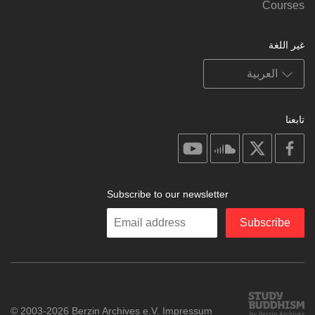
Courses
غير اللغة
تابعنا
on
on
on
on
youtube
soundcloud
facebook
X
Subscribe to our newsletter
Enter
Subscribe
your
email
Study
© 2003-2026 Berzin Archives e.V.
Impressum
Buddhism