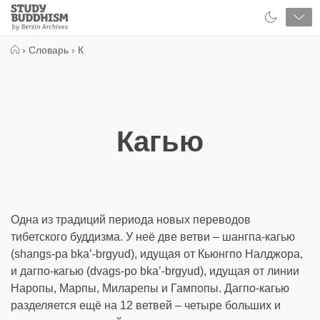
Close
Study
Buddhism
Home
›
Словарь
›
К
Кагью
Одна из традиций периода новых переводов
тибетского буддизма. У неё две ветви – шангпа-кагью
(shangs-pa bka’-brgyud), идущая от Кьюнгпо Налджора,
и дагпо-кагью (dvags-po bka’-brgyud), идущая от линии
Наропы, Марпы, Миларепы и Гампопы. Дагпо-кагью
разделяется ещё на 12 ветвей – четыре больших и