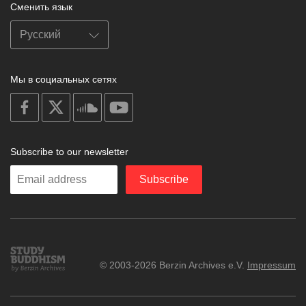
Сменить язык
Мы в социальных сетях
on
on
on
on
facebook
X
soundcloud
youtube
Subscribe to our newsletter
Enter
Subscribe
your
email
Study
© 2003-2026 Berzin Archives e.V.
Impressum
Buddhism
Home