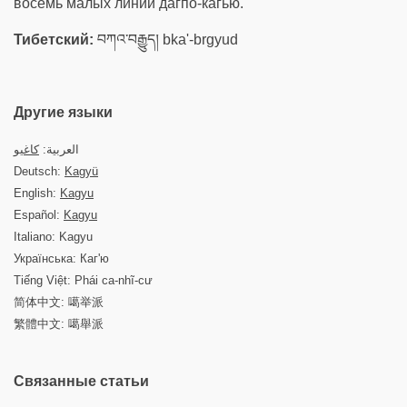
восемь малых линий дагпо-кагью.
Тибетский:
བཀའ་བརྒྱུད། bka'-brgyud
Другие языки
العربية:
كاغيو
Deutsch:
Kagyü
English:
Kagyu
Español:
Kagyu
Italiano: Kagyu
Українська: Каг'ю
Tiếng Việt: Phái ca-nhĩ-cư
简体中文: 噶举派
繁體中文: 噶舉派
Связанные статьи