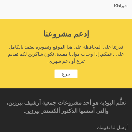
شيرافاكا
اِدعم مشروعنا
قدرتنا على المحافظة على هذا الموقع وتطويره يعتمد بالكامل
على دعمكم. إذا وجدت موادنا مفيدة، نكون شاكرين لكم تقديم
تبرع أو دعم شهري.
تبرع
تعلَّم البوذية هو أحد مشروعات جمعية أرشيف بيرزين،
والتي أسسها الدكتور ألكسندر بيرزين.‎‎
أرسل لنا تقييمك