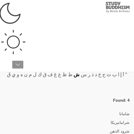
Study
Clos
Buddhism
Home
›
قائمة المصطلحات
›
ش
قائمة المصطلحات
"
أ
إ
ا
ب
ت
ح
خ
د
ذ
ر
س
ش
ط
ظ
ع
غ
ف
ق
ك
ل
م
ن
ه
و
ي
ڨ
Found: 4
شاماتا
شرامانيريكا
شرود الذهن