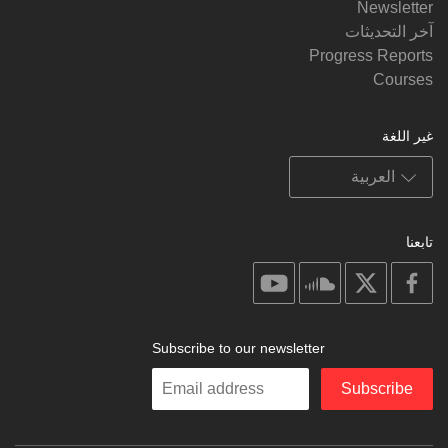
Newsletter
آخر التحديثات
Progress Reports
Courses
غير اللغة
تابعنا
on
on
on
on
youtube
soundcloud
facebook
X
Subscribe to our newsletter
Enter
Subscribe
your
email