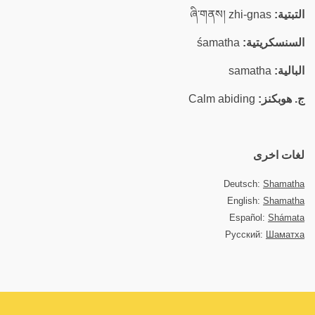
التبتية:
ཞི་གནས། zhi-gnas
السنسكريتية:
śamatha
البالية:
samatha
ج. هوبكنز:
Calm abiding
لغات اخرى
Deutsch:
Shamatha
English:
Shamatha
Español:
Shámata
Русский:
Шаматха