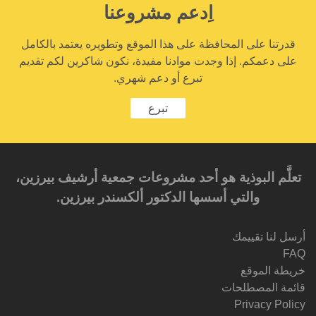
اِدعم مشروعنا
قدرتنا على المحافظة على هذا الموقع وتطويره يعتمد بالكامل
على دعمكم. إذا وجدت موادنا مفيدة، نكون شاكرين لكم تقديم
تبرع أو دعم شهري.
تبرع
تعلَّم البوذية هو أحد مشروعات جمعية أرشيف بيرزين،
والتي أسسها الدكتور ألكسندر بيرزين.‎‎
أرسل لنا تقييمك
FAQ
خريطة الموقع
قائمة المصطلحات
Privacy Policy