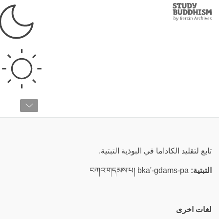
Study
Clos
Buddhism
Home
›
قائمة المصطلحات
›
ك
كادامبا
تابع لتقليد الكاداما في البوذية التبتية.
التبتية:
བཀའ་གདམས་པ། bka'-gdams-pa
لغات اخرى