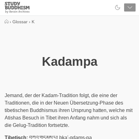
Close
Study
Buddhism
Home
›
Glossar
›
K
Kadampa
Jemand, der der Kadam-Tradition folgt, die eine der
Traditionen, die in der Neuen Übersetzung-Phase des
tibetischen Buddhismus ihren Ursprung hatten, welche mit
Atishas Besuch in Tibet ihren Anfang nahm und sich als
die Gelug-Tradition fortsetzte.
Tibetisch:
བཀའ་གདམས་པ། bka'-gdams-pa