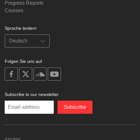
Progress Reports
Courses
Sprache ändern
Folgen Sie uns auf
on
on
on
on
facebook
X
soundcloud
youtube
Subscribe to our newsletter
Enter
Subscribe
your
email
Study