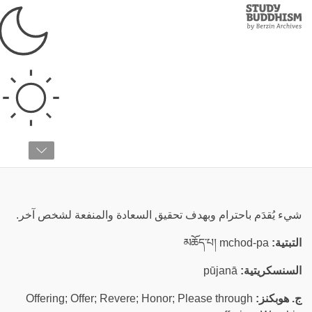
Study
Clos
Buddhism
Home
›
قائمة المصطلحات
›
ه
هبة
شيء يُقدَم باحترام وبهدف تحقيق السعادة والمنفعة لشخص آخر.
التبتية:
མཆོད་པ། mchod-pa
السنسكريتية:
pūjanā
ج. هوبكنز:
Offering; Offer; Revere; Honor; Please through