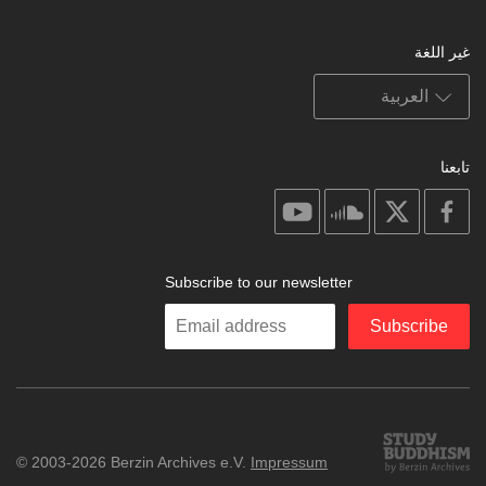
غير اللغة
تابعنا
on
on
on
on
youtube
soundcloud
facebook
X
Subscribe to our newsletter
Enter
Subscribe
your
email
Study
© 2003-2026 Berzin Archives e.V.
Impressum
Buddhism