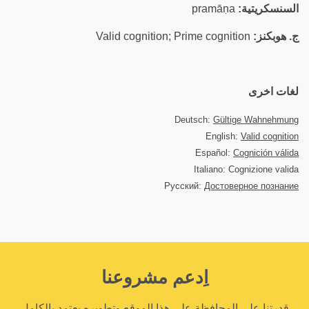
السنسكريتية:
pramāṇa
ج. هوبكنز:
Valid cognition; Prime cognition
لغات اخرى
Deutsch:
Gültige Wahnehmung
English:
Valid cognition
Español:
Cognición válida
Italiano: Cognizione valida
Русский:
Достоверное познание
اِدعم مشروعنا
قدرتنا على المحافظة على هذا الموقع وتطويره يعتمد بالكامل