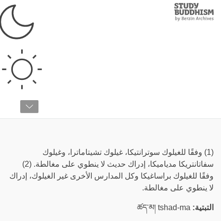
Study
Clos
Buddhism
Home
›
قائمة المصطلحات
›
إ
إدراك صحيح
(1) وفقًا للغيلوك سوترانتيكا، غيلوك تشيتاماترا، وغيلوك
سفاتانتريكا مدياميكا، إدراك حديث لا ينطوي على مغالطة. (2)
وفقًا للغيلوك براساغيكا وكل المدارس الأخرى غير الغيلوك، إدراك
لا ينطوي على مغالطة.
التبتية:
ཚད་མ། tshad-ma