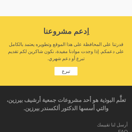
اِدعم مشروعنا
قدرتنا على المحافظة على هذا الموقع وتطويره يعتمد بالكامل
على دعمكم. إذا وجدت موادنا مفيدة، نكون شاكرين لكم تقديم
تبرع أو دعم شهري.
تبرع
تعلَّم البوذية هو أحد مشروعات جمعية أرشيف بيرزين،
والتي أسسها الدكتور ألكسندر بيرزين.‎‎
أرسل لنا تقييمك
FAQ