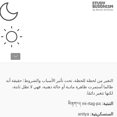
Study
Clos
Buddhism
Home
›
قائمة المصطلحات
›
ع
عدم الدوام
التغير من لحظة للحظة، تحت تأثير الأسباب والشروط؛ حقيقة أنه
طالما أستمرت ظاهرة مادية أو حالة ذهنية، فهي لا تظل ثابتة،
لكنها تتغير دائمًا.
التبتية:
མི་རྟག་པ། mi-rtag-pa
السنسكريتية:
anitya