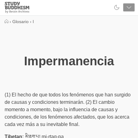
Close
Study
Buddhism
Home
›
Glosario
›
I
Impermanencia
(1) El hecho de que todos los fenómenos que han surgido
de causas y condiciones terminarán. (2) El cambio
momento a momento, bajo la influencia de causas y
condiciones, de los fenómenos afectados, que los acerca
cada vez más a su inevitable final.
Tibetan:
མི་རྟག་པ། mi-rtag-pa