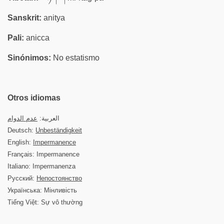
Sanskrit:
anitya
Pali:
anicca
Sinónimos:
No estatismo
Otros idiomas
العربية:
عدم الدوام
Deutsch:
Unbeständigkeit
English:
Impermanence
Français: Impermanence
Italiano: Impermanenza
Русский:
Непостоянство
Українська: Мінливість
Tiếng Việt: Sự vô thường