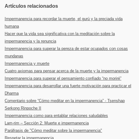
Artículos relacionados
Impermanencia para recordar la muerte, el gurú y la preciada vida
humana
Hacer que la vida sea significativa con la meditación sobre la
impermanencia y la renuncia
Impermanencia para superar la pereza de estar ocupados con cosas
mundanas
Impermanencia y muerte
Cuatro axiomas para pensar acerca de la muerte y la impermanencia
Impermanencia para superar el pensamiento confiado “no moriré”
Impermanencia para desarrollar una fuerte motivación para practicar el
Dharma
Comentario sobre “Cómo meditar en la impermanencia” - Tsenshap
Serkong Rinpoche II
Impermanencia como para entablar relaciones saludables
Lam-rim – Sección 2: Muerte e impermanencia
Paráfrasis de "Cómo meditar sobre la impermanencia"
Respetar la impermanencia