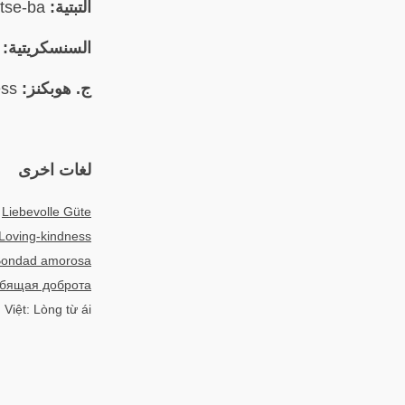
التبتية:
བརྩེ་བ། brtse-ba
السنسكريتية:
ruṇā
ج. هوبكنز:
Kindness
لغات اخرى
:
Liebevolle Güte
Loving-kindness
ondad amorosa
бящая доброта
 Việt: Lòng từ ái