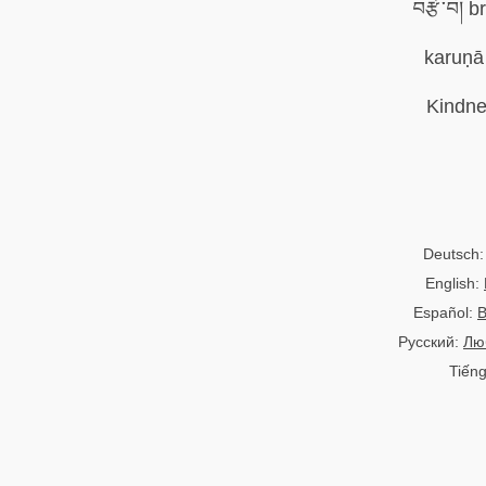
ka
Deutsch
English:
Español:
B
Русский:
Лю
Tiếng