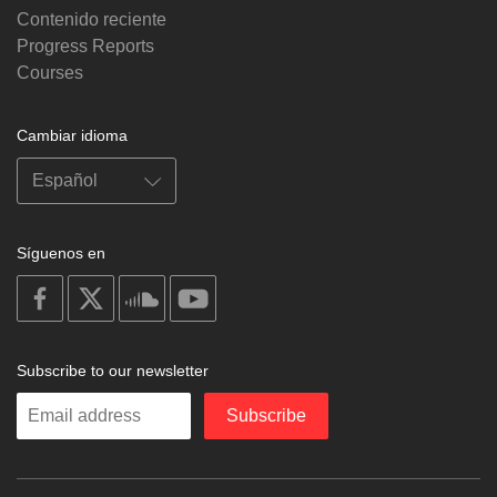
Contenido reciente
Progress Reports
Courses
Cambiar idioma
Síguenos en
on
on
on
on
facebook
X
soundcloud
youtube
Subscribe to our newsletter
Enter
Subscribe
your
email