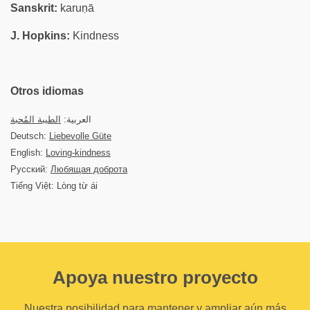
Sanskrit:
karuṇā
J. Hopkins:
Kindness
Otros idiomas
العربية:
الطيبة المُحبة
Deutsch:
Liebevolle Güte
English:
Loving-kindness
Русский:
Любящая доброта
Tiếng Việt: Lòng từ ái
Apoya nuestro proyecto
Nuestra posibilidad para mantener y ampliar aún más