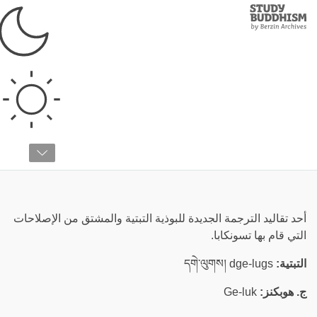
Study
Clos
Buddhism
Home
›
قائمة المصطلحات
›
غ
غيلوك
أحد تقاليد الترجمة الجديدة للبوذية التبتية والمشتق من الإصلاحات
التي قام بها تسونكابا.
التبتية:
དགེ་ལུགས། dge-lugs
ج. هوبكنز:
Ge-luk