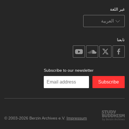
غير اللغة
تابعنا
on
on
on
on
youtube
soundcloud
facebook
X
Subscribe to our newsletter
Enter
Subscribe
your
email
Study
© 2003-2026 Berzin Archives e.V.
Impressum
Buddhism
Home