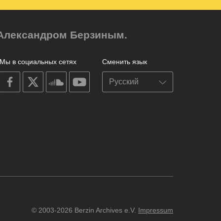
м Александром Берзиным.
Мы в социальных сетях
Сменить язык
on
on
on
on
facebook
X
soundcloud
youtube
© 2003-2026 Berzin Archives e.V.
Impressum