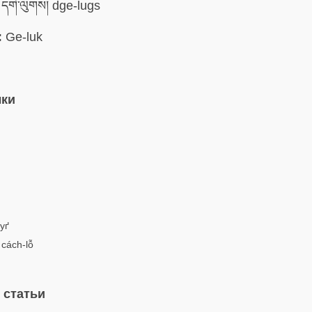
དགེ་ལུགས། dge-lugs
:
Ge-luk
ыки
уґ
 cách-lỗ
 статьи