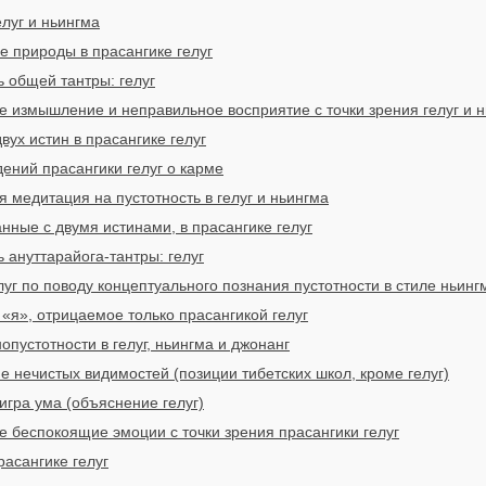
елуг и ньингма
е природы в прасангике гелуг
 общей тантры: гелуг
е измышление и неправильное восприятие с точки зрения гелуг и 
ух истин в прасангике гелуг
ений прасангики гелуг о карме
 медитация на пустотность в гелуг и ньингма
анные с двумя истинами, в прасангике гелуг
 ануттарайога-тантры: гелуг
уг по поводу концептуального познания пустотности в стиле ньинг
«я», отрицаемое только прасангикой гелуг
пустотности в гелуг, ньингма и джонанг
е нечистых видимостей (позиции тибетских школ, кроме гелуг)
игра ума (объяснение гелуг)
е беспокоящие эмоции с точки зрения прасангики гелуг
расангике гелуг