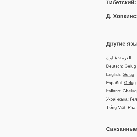
Тибетский:
Д. Хопкинс
Другие яз
العربية:
غيلوك
Deutsch:
Gelug
English:
Gelug
Español:
Gelug
Italiano: Ghelug
Українська: Ґел
Tiếng Việt: Phái
Связанные