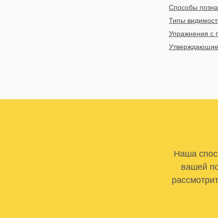
Способы познан
Типы видимост
Упражнения с п
Утверждающие 
Наша спосо
вашей по
рассмотрит