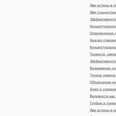
Две истины в г
Две сущностны
Эффективность
Концептуально
Определения дв
Анализ утвержд
Концептуальная
Тонкости, связ
Эффективность
Возражение гел
Тонкое ложное 
Объяснение ино
Алая и создани
Видимости как 
Грубые и тонки
Две истины в п