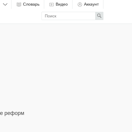
Словарь
Видео
Аккаунт
Enter
Search
search
term
ле реформ