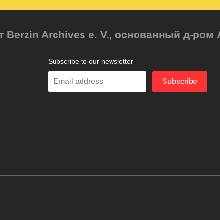
т Berzin Archives e. V., основанный д-ро
Subscribe to our newsletter
Enter
Subscribe
your
email