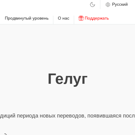
м
Продвинутый уровень
О нас
Поддержать
Гелуг
адиций периода новых переводов, появившаяся пос