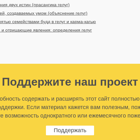
ия двух истин (прасангика гелуг)
ей, создаваемых умом (объяснение гелуг)
ятью семействами будд в гелуг и карма-кагью
и отрицающие явления: определения гелуг
Поддержите наш проект
бность содержать и расширять этот сайт полностью
ддержки. Если материал кажется вам полезным, по
е возможность однократного или ежемесячного пож
Поддержать