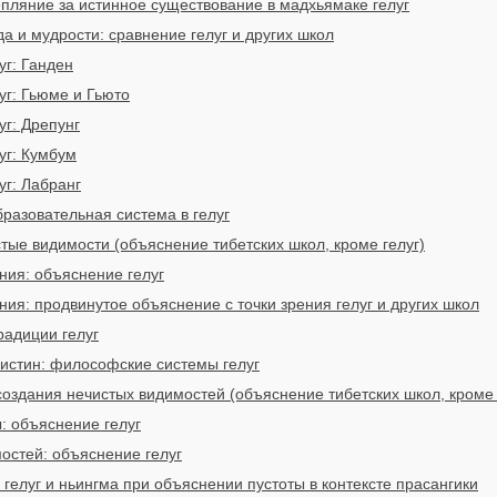
ляние за истинное существование в мадхьямаке гелуг
а и мудрости: сравнение гелуг и других школ
уг: Ганден
уг: Гьюме и Гьюто
г: Дрепунг
уг: Кумбум
уг: Лабранг
разовательная система в гелуг
тые видимости (объяснение тибетских школ, кроме гелуг)
ния: объяснение гелуг
ия: продвинутое объяснение с точки зрения гелуг и других школ
радиции гелуг
 истин: философские системы гелуг
оздания нечистых видимостей (объяснение тибетских школ, кроме 
: объяснение гелуг
остей: объяснение гелуг
гелуг и ньингма при объяснении пустоты в контексте прасангики