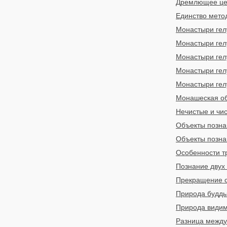
Дремлющее цеп
Единство метод
Монастыри гел
Монастыри гел
Монастыри гелу
Монастыри гел
Монастыри гел
Монашеская об
Нечистые и чис
Объекты позна
Объекты познан
Особенности т
Познание двух
Прекращение с
Природа будды
Природа видим
Разница между 