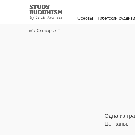
Close
Study
Buddhism
Основы
Тибетский буддиз
Home
›
Словарь
›
Г
Одна из тр
Цонкапы.