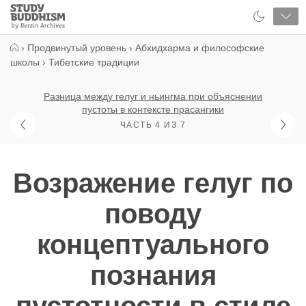
Close
Study
Buddhism
Home
›
Продвинутый уровень
›
Абхидхарма и философские
школы
›
Тибетские традиции
Разница между гелуг и ньингма при объяснении
пустоты в контексте прасангики
ЧАСТЬ 4 ИЗ 7
Возражение гелуг по
поводу
концептуального
познания