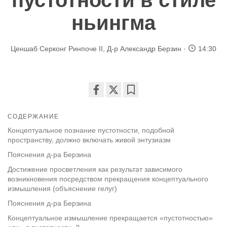
пустотности в стиле
ньингма
Ценшаб Серконг Ринпоче II
,
Д-р Александр Берзин
14:30
Share
Bookmark
on
СОДЕРЖАНИЕ
facebook
Концептуальное познание пустотности, подобной
пространству, должно включать живой энтузиазм
Пояснения д-ра Берзина
Достижение просветления как результат зависимого
возникновения посредством прекращения концептуального
измышления (объяснение гелуг)
Пояснения д-ра Берзина
Концептуальное измышление прекращается «пустотностью»