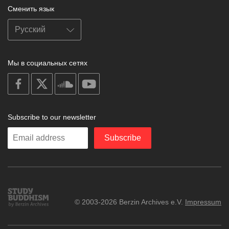
Сменить язык
Мы в социальных сетях
on
on
on
on
facebook
X
soundcloud
youtube
Subscribe to our newsletter
Enter
Subscribe
your
email
Study
© 2003-2026 Berzin Archives e.V.
Impressum
Buddhism
Home