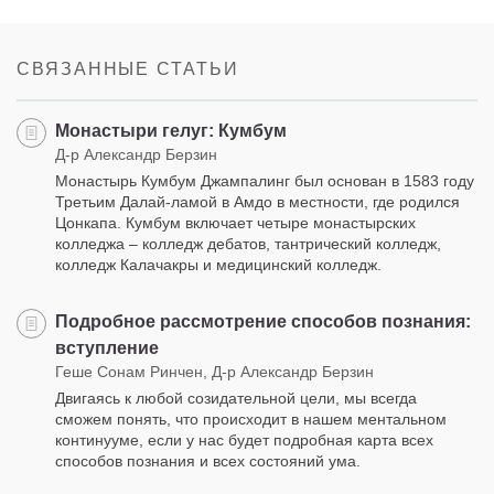
Share
Bookmark
on
facebook
СВЯЗАННЫЕ СТАТЬИ
Монастыри гелуг: Кумбум
Д-р Александр Берзин
Монастырь Кумбум Джампалинг был основан в 1583 году
Третьим Далай-ламой в Амдо в местности, где родился
Цонкапа. Кумбум включает четыре монастырских
колледжа – колледж дебатов, тантрический колледж,
колледж Калачакры и медицинский колледж.
Подробное рассмотрение способов познания:
вступление
Геше Сонам Ринчен, Д-р Александр Берзин
Двигаясь к любой созидательной цели, мы всегда
сможем понять, что происходит в нашем ментальном
континууме, если у нас будет подробная карта всех
способов познания и всех состояний ума.