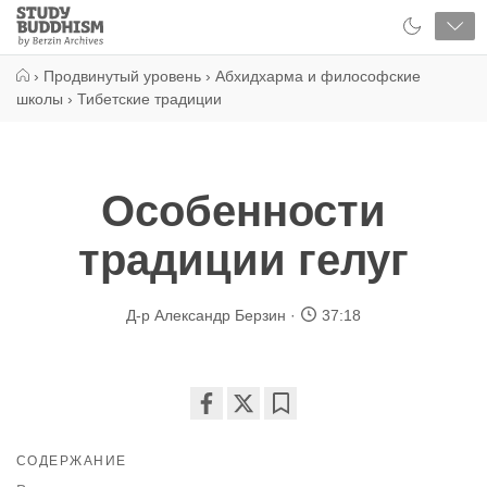
Close
Study
Buddhism
Home
›
Продвинутый уровень
›
Абхидхарма и философские
школы
›
Тибетские традиции
Особенности
традиции гелуг
Д-р Александр Берзин
37:18
Share
Bookmark
on
СОДЕРЖАНИЕ
facebook