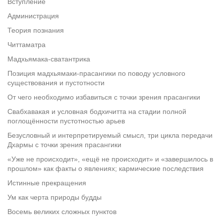
Вступление
Администрация
Теория познания
Читтаматра
Мадхьямака-сватантрика
Позиция мадхьямаки-прасангики по поводу условного
существования и пустотности
От чего необходимо избавиться с точки зрения прасангики
Свабхавакая и условная бодхичитта на стадии полной
поглощённости пустотностью арьев
Безусловный и интерпретируемый смысл, три цикла передачи
Дхармы с точки зрения прасангики
«Уже не происходит», «ещё не происходит» и «завершилось в
прошлом» как факты о явлениях; кармические последствия
Истинные прекращения
Ум как черта природы будды
Восемь великих сложных пунктов