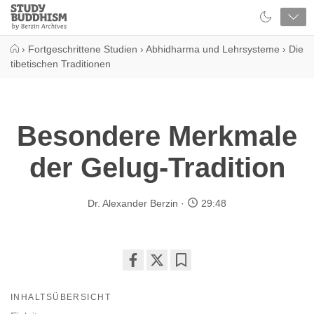
Close
Study
Buddhism
Home
›
Fortgeschrittene Studien
›
Abhidharma und Lehrsysteme
›
Die
tibetischen Traditionen
Besondere Merkmale
der Gelug-Tradition
Dr. Alexander Berzin
29:48
Share
Bookmark
on
INHALTSÜBERSICHT
facebook