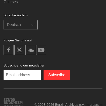
Courses
Sprache ändern
Folgen Sie uns auf
on
on
on
on
facebook
X
soundcloud
youtube
Subscribe to our newsletter
Enter
Subscribe
your
email
Study
© 2003-2026 Berzin Archives e.V.
Impressum
Buddhism