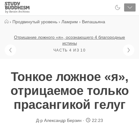
Close
Study
Buddhism
Home
›
Продвинутый уровень
›
Ламрим
›
Випашьяна
Отрицание ложного «я», осознающего 4 благородные
истины
ЧАСТЬ 4 ИЗ 10
Тонкое ложное «я»,
отрицаемое только
прасангикой гелуг
Д-р Александр Берзин
22:23