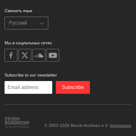
Сменить язык
Мы в социальных сетях
on
on
on
on
facebook
X
soundcloud
youtube
Subscribe to our newsletter
Enter
Subscribe
your
email
Study
© 2003-2026 Berzin Archives e.V.
Impressum
Buddhism
Home