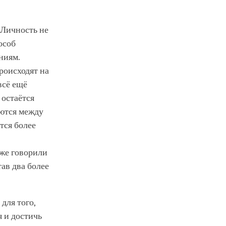
 Личность не
особ
ниям.
роисходят на
всё ещё
 остаётся
аются между
тся более
кже говорили
тав два более
для того,
 и достичь