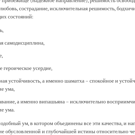
т прибежище (надёжное направление), решимость освобод
 любовь, сострадание, исключительная решимость, бодхичи
щих состояний:
ь,
ая самодисциплина,
е,
е героическое усердие,
ная устойчивость, а именно шаматха – спокойное и устой
ие ума,
авание, а именно випашьяна – исключительно восприимч
ие ума.
одобный ум, в котором объединены все эти качества, и на
ие обусловленной и глубочайшей истины относительно ч