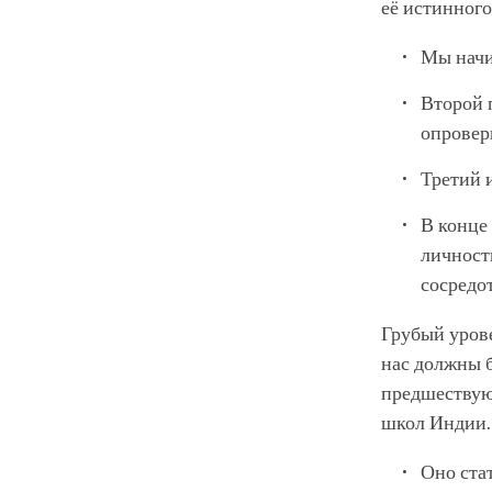
её истинног
Мы начи
Второй п
опровер
Третий 
В конце
личност
сосредо
Грубый урове
нас должны б
предшествую
школ Индии. 
Оно стат