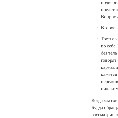
подверга
предста
Вопрос 
Второе к
Третье к
по себе.
без тел
говорят
кармы, 
кажется
пережив
никаким
Когда мы гов
Будда обращ
рассматривал