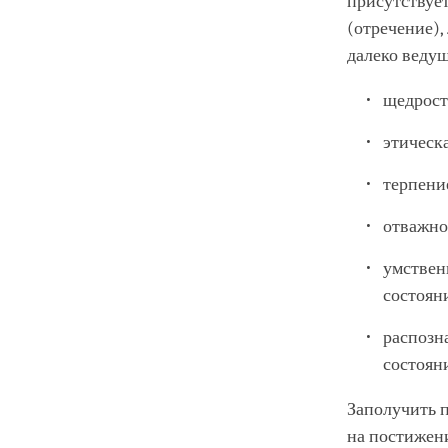
присутствуе
(отречение),
далеко веду
щедрост
этическ
терпени
отважно
умствен
состоян
распозн
состоян
Заполучить п
на постижен