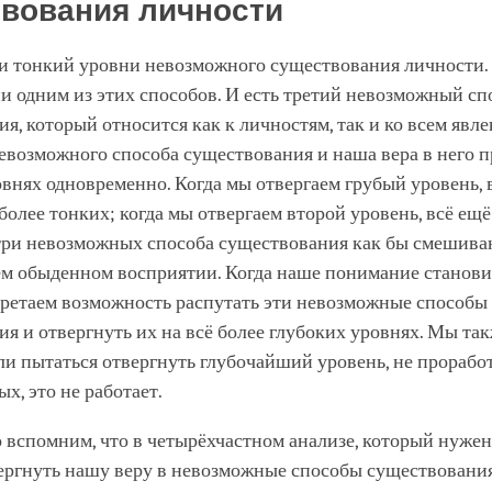
вования личности
 и тонкий уровни невозможного существования личности.
и одним из этих способов. И есть третий невозможный сп
я, который относится как к личностям, так и ко всем явле
возможного способа существования и наша вера в него п
овнях одновременно. Когда мы отвергаем грубый уровень, 
 более тонких; когда мы отвергаем второй уровень, всё ещё
 три невозможных способа существования как бы смешив
ем обыденном восприятии. Когда наше понимание станови
бретаем возможность распутать эти невозможные способы
я и отвергнуть их на всё более глубоких уровнях. Мы та
если пытаться отвергнуть глубочайший уровень, не прорабо
х, это не работает.
 вспомним, что в четырёхчастном анализе, который нужен 
ергнуть нашу веру в невозможные способы существования