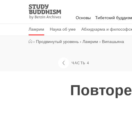
Close
Study
Buddhism
Основы
Тибетский буддиз
Home
Ламрим
Наука об уме
Абхидхарма и философс
›
Продвинутый уровень
›
Ламрим
›
Випашьяна
ЧАСТЬ 4
Повторе