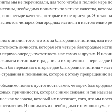
ункты мы не перечисляли, для того чтобы в полной мере п
истины, необходимо понимать по четыре качества, которы
 и по четыре качества, которые им не присущи. Это так 
аспектов четырёх благородных истин, и я настоятельно 
ного знания того, что это за благородные истины, нам не
тотность личности, которая эти четыре благородные ист
в первую очередь пустотность нас самих и других. И начи
реживаем истинные страдания и их причины – первые две
тели бы переживать вторые две благородные истины – ис
страдания и понимание, которое к этому прекращению ве
обходимо понять пустотность самих четырёх благородных
ковых, причинности, которая с ними связана; и так назыв
 нас как человека, который их постигает, того, что мы пост
постижения. И понимать их необходимо с помощью ума, в