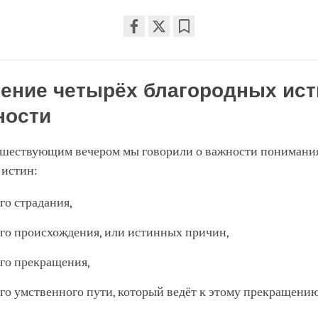
Share
Bookmark
on
facebook
ение четырёх благородных ист
ности
дшествующим вечером мы говорили о важности понимани
 истин:
го страдания,
го происхождения, или истинных причин,
го прекращения,
го умственного пути, который ведёт к этому прекращению