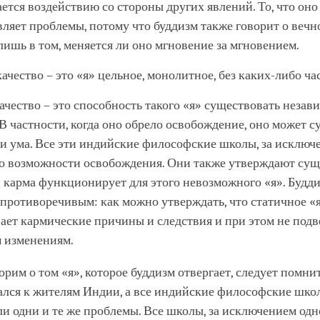
ется воздействию со стороны других явлений. То, что оно 
вляет проблемы, потому что буддизм также говорит о вечн
лишь в том, меняется ли оно мгновение за мгновением.
ачество – это «я» цельное, монолитное, без каких-либо ча
ачество – это способность такого «я» существовать незав
 В частности, когда оно обрело освобождение, оно может 
а и ума. Все эти индийские философские школы, за исключ
 о возможности освобождения. Они также утверждают су
и карма функционирует для этого невозможного «я». Будди
 противоречивым: как можно утверждать, что статичное «
ает кармические причины и следствия и при этом не подв
 изменениям.
орим о том «я», которое буддизм отвергает, следует помнит
ался к жителям Индии, а все индийские философские шко
и одни и те же проблемы. Все школы, за исключением одн