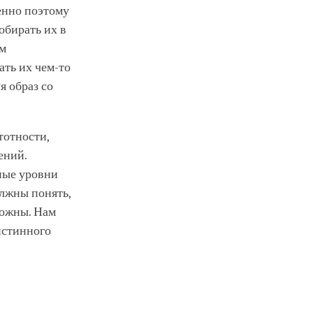
енно поэтому
обирать их в
ам
ать их чем-то
я образ со
тотности,
ений.
зные уровни
лжны понять,
можны. Нам
истинного