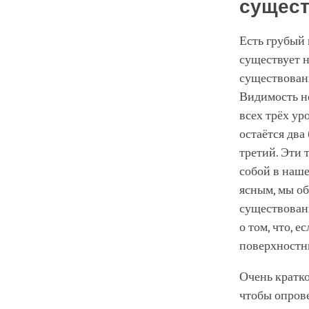
сущест
Есть грубый
существует н
существовани
Видимость не
всех трёх ур
остаётся два
третий. Эти
собой в наш
ясным, мы о
существовани
о том, что, 
поверхностны
Очень кратко
чтобы опров