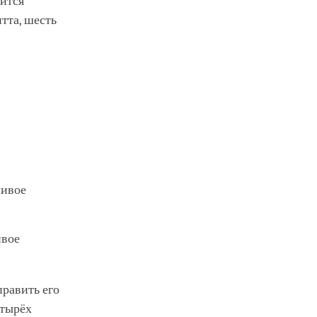
ится
тта, шесть
чивое
ивое
править его
етырёх