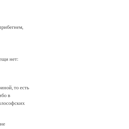
 прибегнем,
ещи нет:
иной, то есть
ибо в
илософских
 не