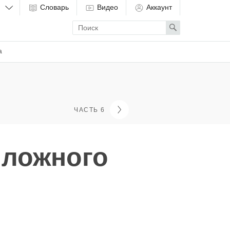
Словарь
Видео
Аккаунт
Enter
Search
search
term
а
ЧАСТЬ 6
 ложного