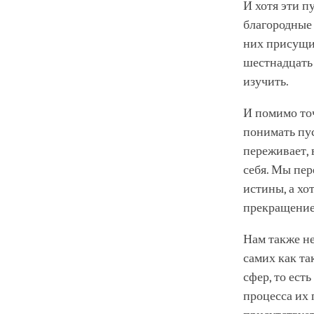
И хотя эти п
благородные 
них присущи,
шестнадцать 
изучить.
И помимо точ
понимать пус
переживает, 
себя. Мы пе
истины, а хо
прекращение 
Нам также не
самих как та
сфер, то есть
процесса их 