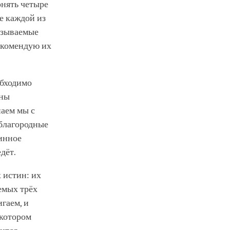
онять четыре
е каждой из
называемые
рекомендую их
обходимо
ины
наем мы с
 благородные
тинное
дёт.
 истин: их
аемых трёх
игаем, и
 котором