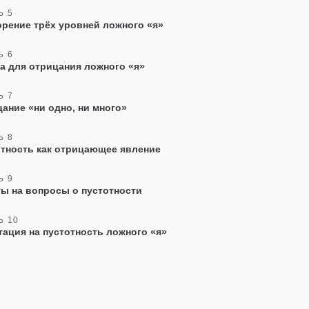
Ь 5
рение трёх уровней ложного «я»
Ь 6
а для отрицания ложного «я»
Ь 7
ание «ни одно, ни много»
Ь 8
тность как отрицающее явление
Ь 9
ы на вопросы о пустотности
Ь 10
ация на пустотность ложного «я»