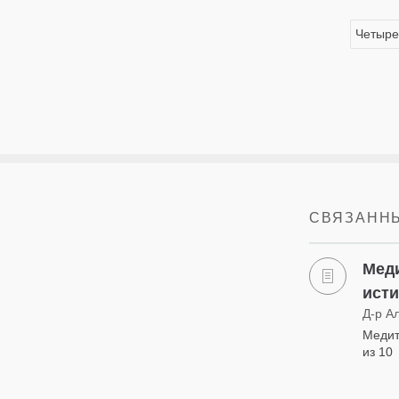
Четыре
СВЯЗАННЫ
Меди
ист
Д-р А
Медит
из 10