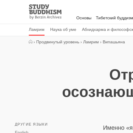
Close
Study
Buddhism
Основы
Тибетский буддиз
Home
Ламрим
Наука об уме
Абхидхарма и философс
›
Продвинутый уровень
›
Ламрим
›
Випашьяна
От
осознающ
ДРУГИЕ ЯЗЫКИ
Именно «я
English