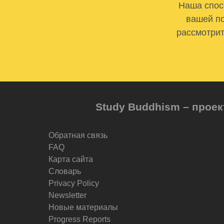
Наша спосо
вашей по
рассмотрит
Study Buddhism – проек
Обратная связь
FAQ
Карта сайта
Словарь
Privacy Policy
Newsletter
Новые материалы
Progress Reports