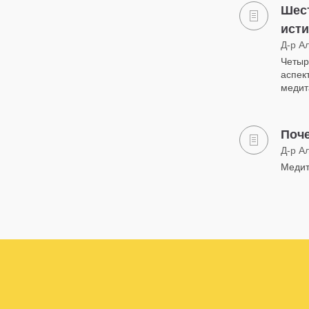
Шес
ист
Д-р А
Четыр
аспек
медит
Поч
Д-р А
Медит