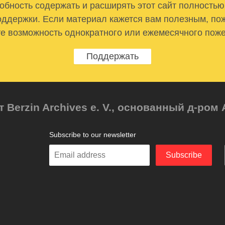
бность содержать и расширять этот сайт полностью
ддержки. Если материал кажется вам полезным, по
е возможность однократного или ежемесячного пож
Поддержать
т Berzin Archives e. V., основанный д-ро
Subscribe to our newsletter
Enter
Subscribe
your
email