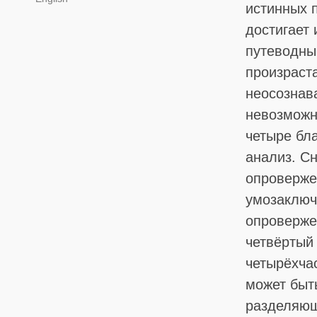
истинных 
достигает
путеводные
произраст
неосознава
невозможн
четыре бл
анализ. С
опроверже
умозаключе
опровержен
четвёртый 
четырёхча
может быт
разделяющ