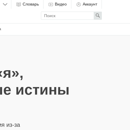
Словарь
Видео
Аккаунт
Enter
Search
search
term
а
я»,
ые истины
я из-за