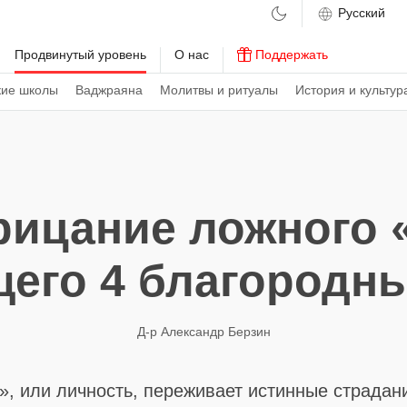
м
Продвинутый уровень
О нас
Поддержать
кие школы
Ваджраяна
Молитвы и ритуалы
История и культур
рицание ложного «
его 4 благородн
Д-р Александр Берзин
», или личность, переживает истинные страдани