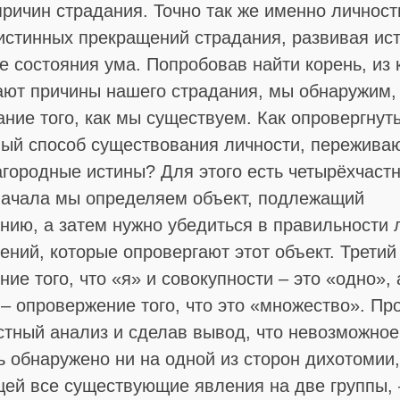
причин страдания. Точно так же именно личност
 истинных прекращений страдания, развивая ис
 состояния ума. Попробовав найти корень, из 
ают причины нашего страдания, мы обнаружим, 
ние того, как мы существуем. Как опровергнут
ый способ существования личности, пережива
агородные истины? Для этого есть четырёхчаст
начала мы определяем объект, подлежащий
нию, а затем нужно убедиться в правильности 
ний, которые опровергают этот объект. Третий 
ие того, что «я» и совокупности – это «одно», 
– опровержение того, что это «множество». Пр
стный анализ и сделав вывод, что невозможное
ь обнаружено ни на одной из сторон дихотомии,
ей все существующие явления на две группы,