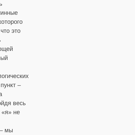
ь
тинные
которого
что это
ь
ющей
ный
логических
пункт –
а
ойдя весь
 «я» не
 – мы