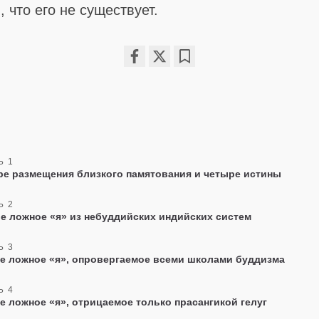
 что его не существует.
Share
Bookmark
on
facebook
Ь 1
е размещения близкого памятования и четыре истины
Ь 2
е ложное «я» из небуддийских индийских систем
Ь 3
е ложное «я», опровергаемое всеми школами буддизма
Ь 4
е ложное «я», отрицаемое только прасангикой гелуг