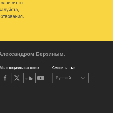
 зависит от
жалуйста,
ертвования.
м Александром Берзиным.
Мы в социальных сетях
Сменить язык
on
on
on
on
facebook
X
soundcloud
youtube