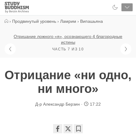
Close
Study
Buddhism
Home
›
Продвинутый уровень
›
Ламрим
›
Випашьяна
Отрицание ложного «я», осознающего 4 благородные
истины
ЧАСТЬ 7 ИЗ 10
Отрицание «ни одно,
ни много»
Д-р Александр Берзин
17:22