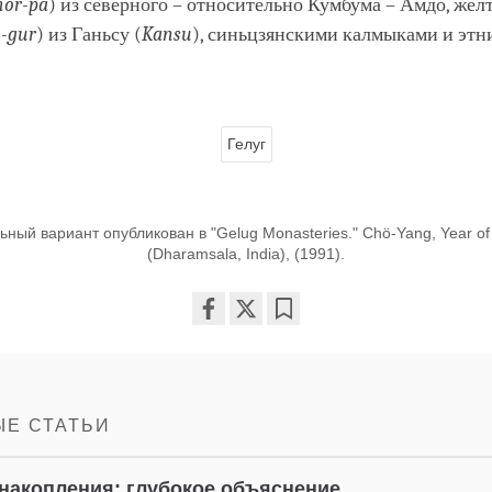
hor-pa
) из северного – относительно Кумбума – Амдо, жё
-gur
) из Ганьсу (
Kansu
), синьцзянскими калмыками и эт
Гелуг
ный вариант опубликован в "Gelug Monasteries." Chö-Yang, Year of T
(Dharamsala, India), (1991).
Share
Bookmark
on
facebook
Е СТАТЬИ
накопления: глубокое объяснение