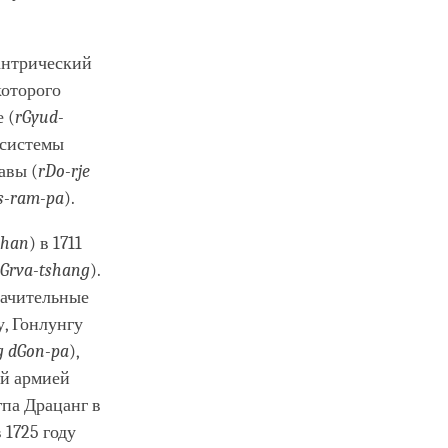
антрический
которого
 (
rGyud-
 системы
авы (
rDo-rje
s-ram-pa
).
shan
) в 1711
 Grva-tshang
).
начительные
, Гонлунгу
g dGon-pa
),
ой армией
гпа Драцанг в
 1725 году