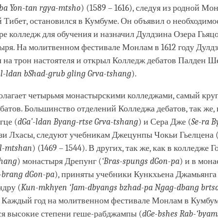
-ba Yon-tan rgya-mtsho
) (1589 – 1616), следуя из родной Мо
Тибет, остановился в Кумбуме. Он объявил о необходимо
е колледж для обучения и назначил Дулдзина Озера Гьяцо
ыря. На молитвенном фестивале Монлам в 1612 году Дулд
л на трон настоятеля и открыл Колледж дебатов Палден 
l-ldan bShad-grub gling Grva-tshang
).
олагает четырьмя монастырскими колледжами, самый кру
батов. Большинство отделений Колледжа дебатов, так же,
гце (
dGa’-ldan Byang-rtse Grva-tshang
) и Сера Дже (
Se-ra B
изи Лхасы, следуют учебникам Джецунпы Чокьи Гьелцена 
al-mtshan
) (1469 – 1544). В других, так же, как в колледже Г
shang
) монастыря Дрепунг (
‘Bras-spungs dGon-pa
) и в мон
-brang dGon-pa
), приняты учебники Кункхьена Джамьянг
ндру (
Kun-mkhyen ‘Jam-dbyangs bzhad-pa Ngag-dbang brtso
). Каждый год на молитвенном фестивале Монлам в Кумбу
я высокие степени геше-рабджампы (
dGe-bshes Rab-‘byam