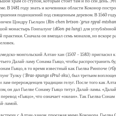
ьшой храм со ступой, который стоит там и по сей день. Э
ме. В 1481 году знать и кочевники области Коконор пост
вершения подношений под священным деревом. В 1560 году
инчен Цондру Гьелцен (
Rin-chen brtson-‘grus rgyal-mtsha
ьшой монастырь Гонпалунг (
dGon-pa lung
) для углублённо
 практики. Сначала он вмещал семь монахов, но вскоре 
еловек.
тумедско-монгольский Алтан-хан (1507 – 1583) пригласил к
тьего Далай-ламу Сонама Гьяцо, чтобы распространить бу
нам Гьяцо, в то время известный как Гьелва Ринпоче (
rGy
пунг Тулку (
‘Bras-spungs sPrul-sku
), был третьим воплоще
 лам-перерожденцев традиции гелуг. После того как Алт
зм, он дал Гьелве Сонаму Гьяцо титул Далай-ламы. «Далай
перевод «Гьяцо», что означает «океан». Так Гьелва Сонам 
ай-ламой.
 встречу с Алтан-ханом, проезжая мимо Коконора, Гьелва