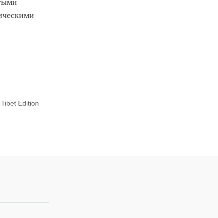
лтыми
ническими
ibet Edition