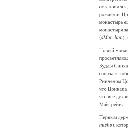
остановился,
рождения Цо
монастырь ещ
монастыря з
(
sMon-lam
),
Новый монас
просветляющи
Будды Синха
означает «об
Ринченом Цон
что Цонкапа 
что все духо
Майтрейи.
Первым держ
mtsho
), кот