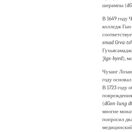
шерампы (
dG
В 1649 году 
колледж Гью 
соответству
smad Grva-ts
Гухьясамадж
‘jigs-byed
), 
Чузанг Лозан
году основал
В 1723 году 
повреждения
(
dGon-lung d
многие мона
попросил два
медицинский 