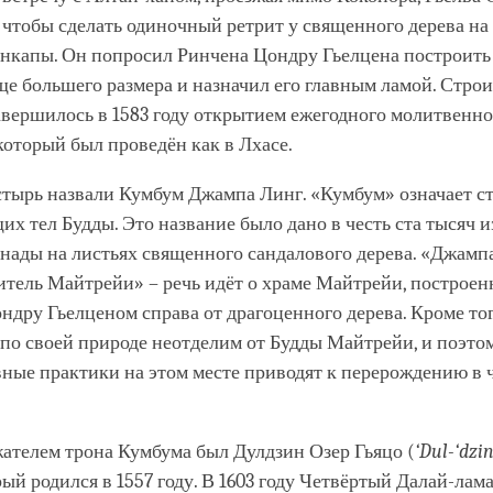
 чтобы сделать одиночный ретрит у священного дерева на
нкапы. Он попросил Ринчена Цондру Гьелцена построить
е большего размера и назначил его главным ламой. Стро
авершилось в 1583 году открытием ежегодного молитвенно
 который был проведён как в Лхасе.
тырь назвали Кумбум Джампа Линг. «Кумбум» означает ст
х тел Будды. Это название было дано в честь ста тысяч 
нады на листьях священного сандалового дерева. «Джамп
итель Майтрейи» – речь идёт о храме Майтрейи, построе
дру Гьелценом справа от драгоценного дерева. Кроме того
по своей природе неотделим от Будды Майтрейи, и поэтом
вные практики на этом месте приводят к перерождению в 
ателем трона Кумбума был Дулдзин Озер Гьяцо (
‘Dul-‘dzi
орый родился в 1557 году. В 1603 году Четвёртый Далай-лам