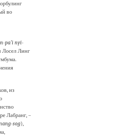
орбулинг
рый во
-pa’i nyi-
н Лосел Линг
умбума.
чения
ов, из
о
инство
ре Лабранг, –
nang-sog
),
ма,