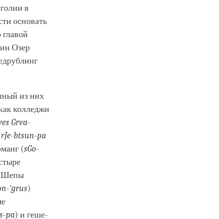
нголии в
сти основать
 главой
зин Озер
Шедрублинг
пный из них
 как колледжи
yes Grva-
(
rJe-btsun-pa
оманг (
sGo-
астыре
а Шепы
n-‘grus
)
ме
s-pa
) и геше-