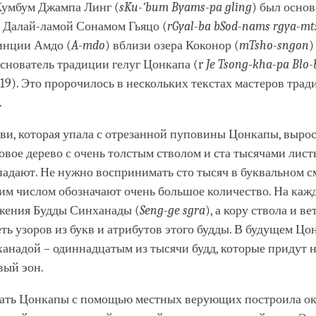
facebook
умбум Джампа Линг (
sKu-‘bum Byams-pa gling
) был основ
м Далай-ламой Сонамом Гьяцо (
rGyal-ba bSod-nams rgya-mt
инции Амдо (
A-mdo
) вблизи озера Коконор (
mTsho-sngon
)
основатель традиции гелуг Цонкапа (r
Je Tsong-kha-pa Blo-
1419). Это пророчилось в нескольких текстах мастеров тра
.
ви, которая упала с отрезанной пуповины Цонкапы, выро
овое дерево с очень толстым стволом и ста тысячами лист
падают. Не нужно воспринимать сто тысяч в буквальном с
им числом обозначают очень большое количество. На каж
жения Будды Синханады (
Seng-ge sgra
), а кору ствола и ве
ть узоров из букв и атрибутов этого будды. В будущем Цо
анадой – одиннадцатым из тысячи будд, которые придут н
вый эон.
 мать Цонкапы с помощью местных верующих построила ок