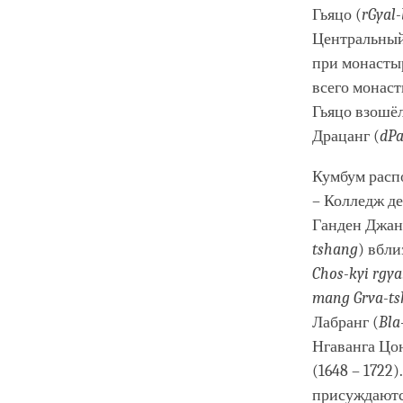
Гьяцо (
rGyal
Центральный 
при монастыр
всего монаст
Гьяцо взошё
Драцанг (
dPa
Кумбум расп
– Колледж де
Ганден Джан
tshang
) вбл
Chos-kyi rgy
mang Grva-t
Лабранг (
Bla
Нгаванга Цо
(1648 – 1722
присуждаютс