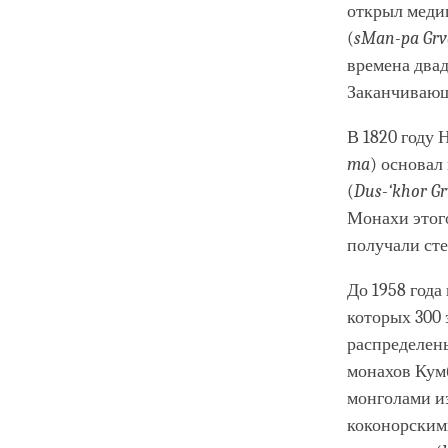
открыл меди
(
sMan-pa Grv
времена двад
Заканчивающ
В 1820 году 
ma
) основал
(
Dus-‘khor Gr
Монахи этог
получали ст
До 1958 года
которых 300 
распределен
монахов Кумб
монголами и
коконорским