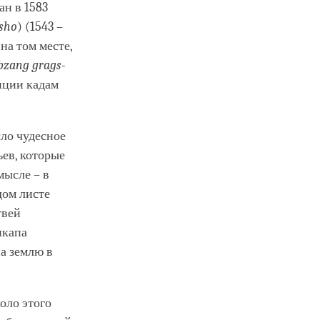
ан в 1583
sho
) (1543 –
 на том месте,
bzang grags-
диции кадам
сло чудесное
ьев, которые
мысле – в
дом листе
твей
нкапа
а землю в
оло этого