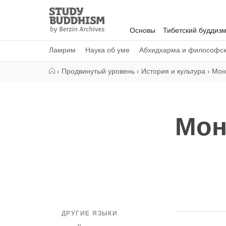
Close
Study
Buddhism
Основы
Тибетский буддиз
Home
Ламрим
Наука об уме
Абхидхарма и философс
›
Продвинутый уровень
›
История и культура
›
Мон
Мон
ДРУГИЕ ЯЗЫКИ