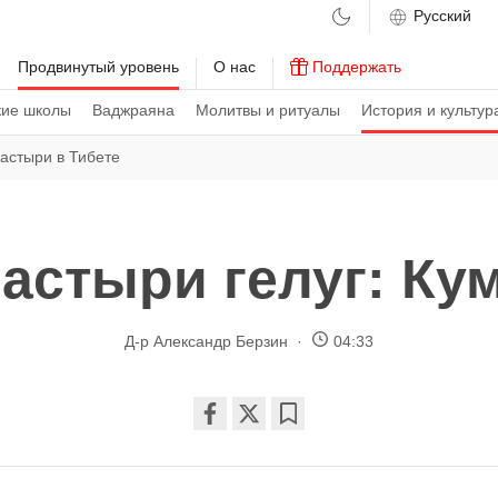
м
Продвинутый уровень
О нас
Поддержать
кие школы
Ваджраяна
Молитвы и ритуалы
История и культур
астыри в Тибете
астыри гелуг: Ку
Д-р Александр Берзин
04:33
Share
Bookmark
on