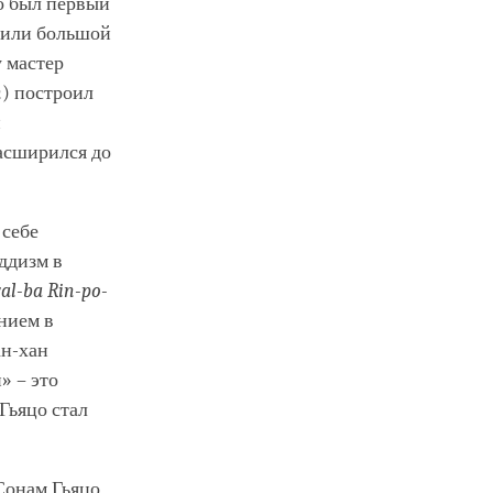
то был первый
роили большой
 мастер
n
) построил
й
расширился до
 себе
ддизм в
al-ba Rin-po-
нием в
ан-хан
» – это
Гьяцо стал
 Сонам Гьяцо