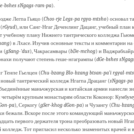
e-bshes sNgags-ram-pa
).
Чодже Легпа Гьяцо (
Chos-rje Legs-pa rgya-mtsho
) основал т
(
rGyud
), или Санг-Нгаг Деченлинг Дацанг, учебный план 
ет учебному плану Нижнего тантрического колледжа Гьюме
hang
) в Лхасе. Изучив основные тексты и комментарии на
и (
gSang-‘dus
), Чакрасамвары (
bDe-mchog
) и Ваджрабхайр
монахи получают степень геше-нгагрампы (
dGe-bshes sNgag
г Тенпе Гьелцен (
Chu-bzang Blo-bzang btsan-pa’i rgyal-mt
 новый тантрический колледж Нгагпа Драцанг (
sNgags-pa
объединённые маньчжурская и китайская армии нанесли з
 четырём крупным монастырям области Коконор: Кумбуму
Gon-pa
), Серкогу (
gSer-khog dGon-pa
) и Чузангу (
Chu-bzan
хи бежали. Вскоре после этого командующий маньчжурск
дцать первого держателя трона преобразовать новый Нга
колледж. Тот пригласил несколько знаменитых врачей и в