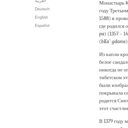
العربية
Монастырь К
Deutsch
году Третьи
English
1588) в пров
Español
где родился 
pa
) (1357 – 
(
bKa’-gdams
)
Из капли кро
белое сандал
никогда не о
тибетском эт
были изобра
покрывала се
родится Синх
этот счастли
В 1379 году