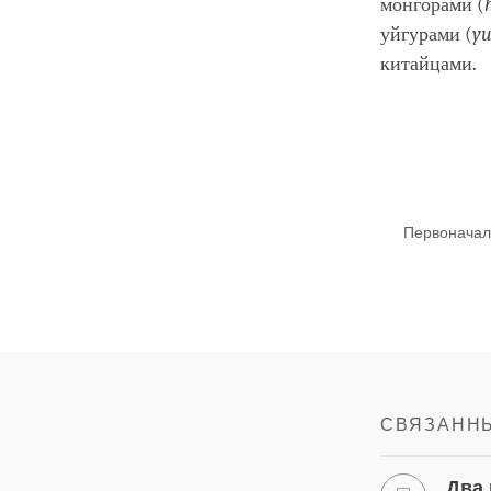
монгорами (
уйгурами (
yu
китайцами.
Первоначаль
СВЯЗАННЫ
Два 