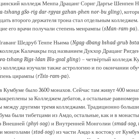
цинский колледж Менпа Драцанг Сориг Даргье Шенпен Н
a-tshang gSo-rig dar-rgyas gzhan-phen nor-bu gling
), кото
цать второго держателя трона стал отдельным колледжем.
ие его врачи получали степень менрампы (
sMan-ram-pa
).
Нгаванг Шедруб Тенпе Ньима (
Ngag-dbang bshad-grub bstan
 колледж Калачакры под названием Дукхор Драцанг Ригде
va-tshang Rigs-ldan Blo-gsal gling
) – четвёртый колледж К
о колледжа изучали также астрологию и по окончании обу
епень цирампы (
rTsis-ram-pa
).
 в Кумбуме было 3600 монахов. Сейчас там живут 400 монах
закреплены за Колледжем дебатов, а остальные равномерн
ы между другими тремя колледжами. Традиционно больш
ума были тибетцами из Амдо, остальные, как и в монасты
з Внешней (
phyi-sog
) и Внутренней Монголии (
smad-sog
,
и монголами (
stod-sog
) из части Амдо к востоку от Кумбу