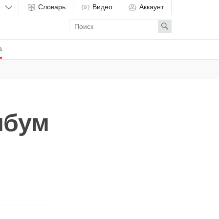
Словарь
Видео
Аккаунт
Enter
Search
search
term
а
мбум