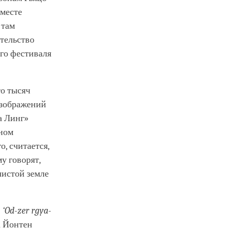
 месте
 там
ительство
го фестиваля
о тысяч
изображений
а Линг»
нном
, считается,
у говорят,
чистой земле
n ‘Od-zer rgya-
а Йонтен