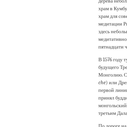
дерева небол
храм в Кумбу
храм для со
медитации Р
здесь небол
медитативной
пятнадцати ч
В 1576 году 
будущего Тре
Монголию. Со
che
) или Дре
первой линии
принял будди
монгольский 
третьим Дал
По дороге на