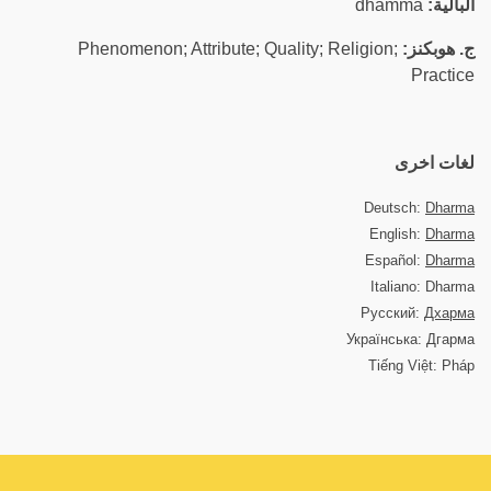
البالية:
dhamma
ج. هوبكنز:
Phenomenon; Attribute; Quality; Religion;
Practice
لغات اخرى
Deutsch:
Dharma
English:
Dharma
Español:
Dharma
Italiano: Dharma
Русский:
Дхарма
Українська: Дгарма
Tiếng Việt: Pháp