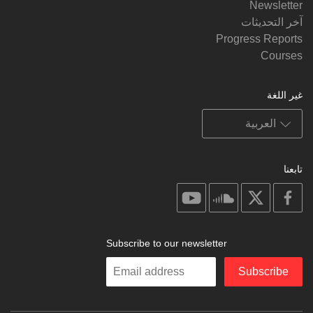
Newsletter
آخر التحديثات
Progress Reports
Courses
غير اللغة
تابعنا
on
on
on
on
youtube
soundcloud
facebook
X
Subscribe to our newsletter
Enter
Subscribe
your
email