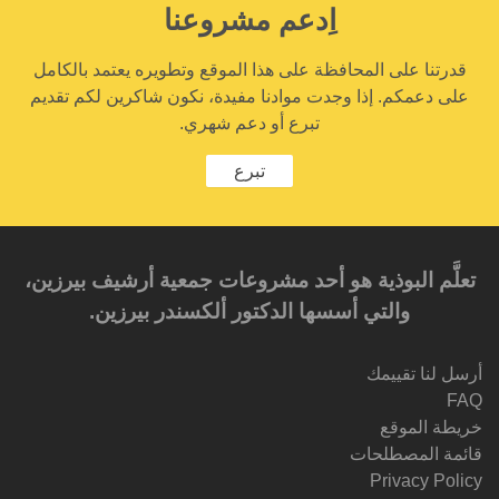
اِدعم مشروعنا
قدرتنا على المحافظة على هذا الموقع وتطويره يعتمد بالكامل
على دعمكم. إذا وجدت موادنا مفيدة، نكون شاكرين لكم تقديم
تبرع أو دعم شهري.
تبرع
تعلَّم البوذية هو أحد مشروعات جمعية أرشيف بيرزين،
والتي أسسها الدكتور ألكسندر بيرزين.‎‎
أرسل لنا تقييمك
FAQ
خريطة الموقع
قائمة المصطلحات
Privacy Policy