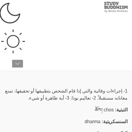
Study
Clos
Buddhism
Home
›
قائمة المصطلحات
›
د
دارما
1- إجراءات وقائية والتي إذا قام الشخص بتطبيقها أو تحقيقها، تمنع
معاناته مستقبلاً. 2- تعاليم بوذا. 3- أية ظاهرة أو شيء.
التبتية:
ཆོས། chos
السنسكريتية:
dharma