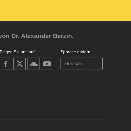
von Dr. Alexander Berzin.
Folgen Sie uns auf
Sprache ändern
on
on
on
on
facebook
X
soundcloud
youtube