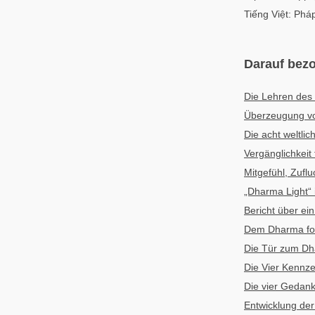
Tiếng Việt: Phá
Darauf bezo
Die Lehren des
Überzeugung 
Die acht weltli
Vergänglichkeit
Mitgefühl, Zufl
„Dharma Light“
Bericht über ein
Dem Dharma fol
Die Tür zum Dh
Die Vier Kennz
Die vier Gedan
Entwicklung de