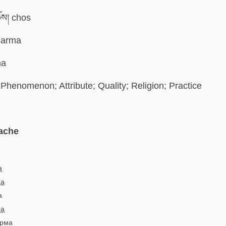
ོས། chos
arma
a
Phenomenon; Attribute; Quality; Religion; Practice
ache
a
ma
a
ма
арма