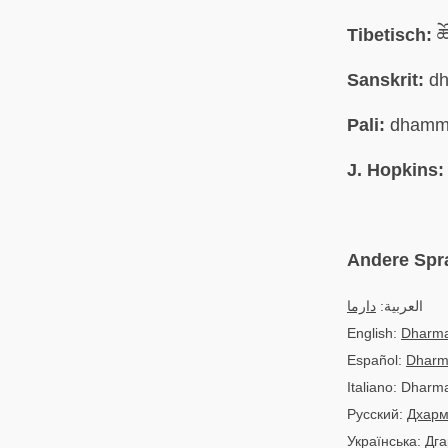
Tibetisch:
ཆ
Sanskrit:
dh
Pali:
dhamm
J. Hopkins:
Andere Spr
العربية:
دارما
English:
Dharm
Español:
Dhar
Italiano: Dharm
Русский:
Дхар
Українська: Дг