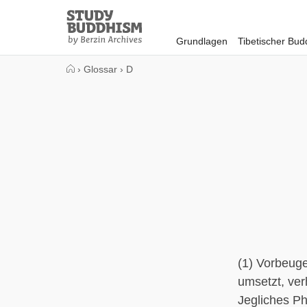
Close
Study
Buddhism
Grundlagen
Tibetischer Bu
Home
›
Glossar
›
D
(1) Vorbeug
umsetzt, ver
Jegliches P