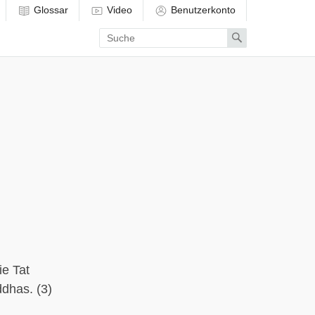
Glossar
Video
Benutzerkonto
Enter
Search
search
term
e Tat
ddhas. (3)