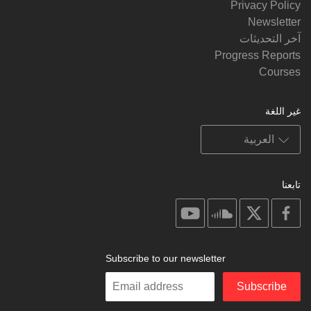
Privacy Policy
Newsletter
آخر التحديثات
Progress Reports
Courses
غير اللغة
تابعنا
on
on
on
on
youtube
soundcloud
facebook
X
Subscribe to our newsletter
Enter
Subscribe
your