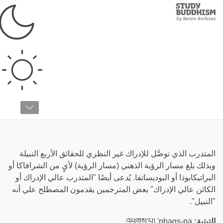
Study
Clos
Buddhism
Home
›
قائمة المصطلحات
›
أ
أريا
المتدرب الذي توصَّل للإدراك غير النظري للحقائق الأربع النبيلة
وبذلك بلغ مسار الرؤية الذهني (مسار الرؤية) لأيٍ من الشرافاكا أو
البراتيكابوذا أو البوديساتفا. يُدعى أيضًا "المتدرب عالي الإدراك أو
الكائن عالي الإدراك" بعض المترجمين يقدمون المصطلح علي أنه
"النبيل".
التبتية:
འཕགས་པ། 'phags-pa