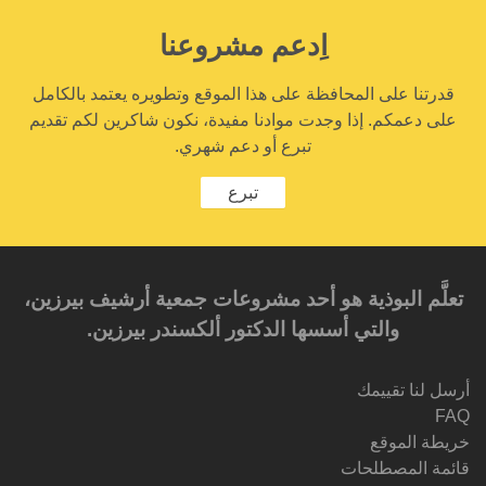
اِدعم مشروعنا
قدرتنا على المحافظة على هذا الموقع وتطويره يعتمد بالكامل
على دعمكم. إذا وجدت موادنا مفيدة، نكون شاكرين لكم تقديم
تبرع أو دعم شهري.
تبرع
تعلَّم البوذية هو أحد مشروعات جمعية أرشيف بيرزين،
والتي أسسها الدكتور ألكسندر بيرزين.‎‎
أرسل لنا تقييمك
FAQ
خريطة الموقع
قائمة المصطلحات