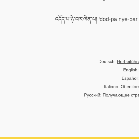
Deutsch:
Herbeifüh
English
Español
Italiano: Ottenitor
Русский:
Получающее стра