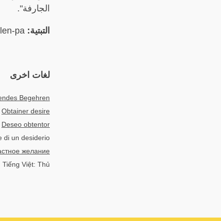
الجارفة".
التبتية:
འདོད་པ་ཉེ་བར་ལེན་པ། 'dod-pa nye-bar len-pa
لغات اخرى
rendes Begehren
:
Obtainer desire
:
Deseo obtentor
e di un desiderio
стное желание
Tiếng Việt: Thủ