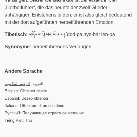
Verlangen. Dieser Geistesfaktor ist der erste der vier
„Herbeiführer“, die das neunte der zwölf Glieder
abhängigen Entstehens bilden; er ist also gleichbedeutend
mit der dort aufgeführten herbeiführenden Emotion.
Tibetisch:
འདོད་པ་ཉེ་བར་ལེན་པ། 'dod-pa nye-bar len-pa
Synonyme:
herbeiführendes Verlangen
Andere Sprache
العربية:
الرغبة المُكسِبة
English:
Obtainer desire
Español:
Deseo obtentor
Italiano: Ottenitore di un desiderio
Русский:
Получающее страстное желание
Tiếng Việt: Thủ