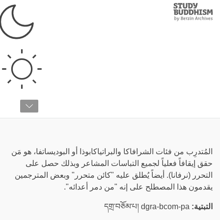
Study
Clos
Buddhism
Home
›
قائمة المصطلحات
›
أ
أرهات
المُتدرِب من فئات الشرافاكا والبراتياكابوذا أو البوديساتفا، هو مَن
حقق إيقافاً فعلياً لجميع التباسات المشاعر وبذلك حصل على
التحرر (نرفانا). أيضاً يُطلق عليه "كائن متحرر" وبعض المترجمين
يقدمون هذا المصطلح على إنه "من دمر أعدائه".
التبتية:
དགྲ་བཅོམ་པ། dgra-bcom-pa