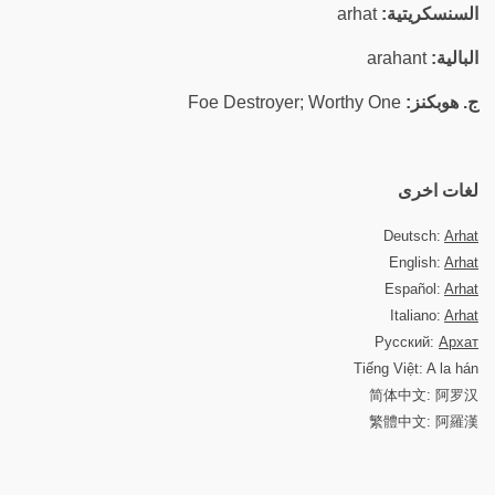
السنسكريتية:
arhat
البالية:
arahant
ج. هوبكنز:
Foe Destroyer; Worthy One
لغات اخرى
Deutsch:
Arhat
English:
Arhat
Español:
Arhat
Italiano:
Arhat
Русский:
Архат
Tiếng Việt: A la hán
简体中文: 阿罗汉
繁體中文: 阿羅漢