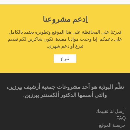
اِدعم مشروعنا
قدرتنا على المحافظة على هذا الموقع وتطويره يعتمد بالكامل
على دعمكم. إذا وجدت موادنا مفيدة، نكون شاكرين لكم تقديم
تبرع أو دعم شهري.
تبرع
تعلَّم البوذية هو أحد مشروعات جمعية أرشيف بيرزين،
والتي أسسها الدكتور ألكسندر بيرزين.‎‎
أرسل لنا تقييمك
FAQ
خريطة الموقع