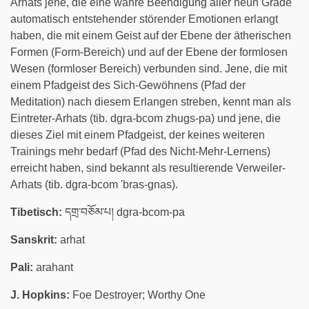
Arhats jene, die eine wahre Beendigung aller neun Grade
automatisch entstehender störender Emotionen erlangt
haben, die mit einem Geist auf der Ebene der ätherischen
Formen (Form-Bereich) und auf der Ebene der formlosen
Wesen (formloser Bereich) verbunden sind. Jene, die mit
einem Pfadgeist des Sich-Gewöhnens (Pfad der
Meditation) nach diesem Erlangen streben, kennt man als
Eintreter-Arhats (tib. dgra-bcom zhugs-pa) und jene, die
dieses Ziel mit einem Pfadgeist, der keines weiteren
Trainings mehr bedarf (Pfad des Nicht-Mehr-Lernens)
erreicht haben, sind bekannt als resultierende Verweiler-
Arhats (tib. dgra-bcom 'bras-gnas).
Tibetisch:
དགྲ་བཅོམ་པ། dgra-bcom-pa
Sanskrit:
arhat
Pali:
arahant
J. Hopkins:
Foe Destroyer; Worthy One