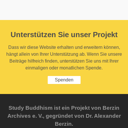
Unterstützen Sie unser Projekt
Dass wir diese Website erhalten und erweitern können,
hängt allein von Ihrer Unterstützung ab. Wenn Sie unsere
Beiträge hilfreich finden, unterstützen Sie uns mit Ihrer
einmaligen oder monatlichen Spende.
Spenden
Study Buddhism ist ein Projekt von Berzin
Archives e. V., gegründet von Dr. Alexander
Berzin.