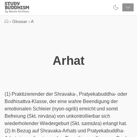
Close
Study
Buddhism
Home
›
Glossar
›
A
Arhat
(1) Praktizierender der Shravaka-, Pratyekabuddha- oder
Bodhisattva-Klasse, der eine wahre Beendigung der
emotionalen Schleier (nyon-sgrib) erreicht und somit
Befreiung (Skt. nirvāṇa) von unkontrollierbar sich
wiederholender Wiedergeburt (Skt. saṃsāra) erlangt hat.
(2) In Bezug auf Shravaka-Arhats und Pratyekabuddha-