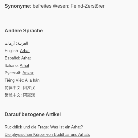
Synonyme:
befreites Wesen; Feind-Zerstörer
Andere Sprache
العربية:
أرهات
English:
Arhat
Español:
Arhat
Italiano:
Arhat
Русский:
Архат
Tiếng Việt: A la hán
简体中文: 阿罗汉
繁體中文: 阿羅漢
Darauf bezogene Artikel
Rückblick und die Frage: Was ist ein Arhat?
Die physischen Körper von Buddhas und Arhats