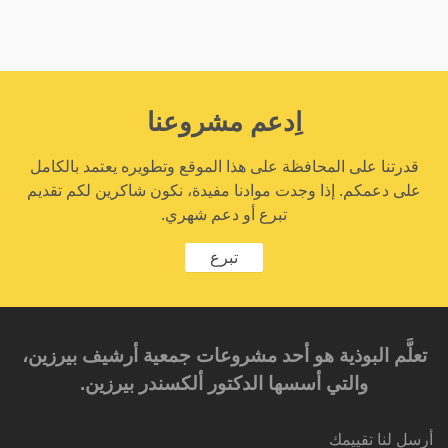
اِدعم مشروعنا
قدرتنا على المحافظة على هذا الموقع وتطويره يعتمد بالكامل
على دعمكم. إذا وجدت موادنا مفيدة، نكون شاكرين لكم تقديم
تبرع أو دعم شهري.
تبرع
تعلَّم البوذية هو أحد مشروعات جمعية أرشيف بيرزين،
والتي أسسها الدكتور ألكسندر بيرزين.‎‎
أرسل لنا تقييمك