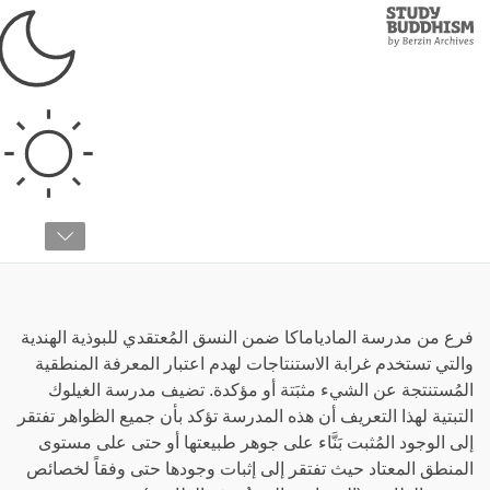
Study
Clos
Buddhism
Home
›
قائمة المصطلحات
›
ب
براسانغيكا
فرع من مدرسة المادياماكا ضمن النسق المُعتقدي للبوذية الهندية
والتي تستخدم غرابة الاستنتاجات لهدم اعتبار المعرفة المنطقية
المُستنتجة عن الشيء مثبَتة أو مؤكدة. تضيف مدرسة الغيلوك
التبتية لهذا التعريف أن هذه المدرسة تؤكد بأن جميع الظواهر تفتقر
إلى الوجود المُثبت بَنَّاء على جوهر طبيعتها أو حتى على مستوى
المنطق المعتاد حيث تفتقر إلى إثبات وجودها حتى وفقاً لخصائص