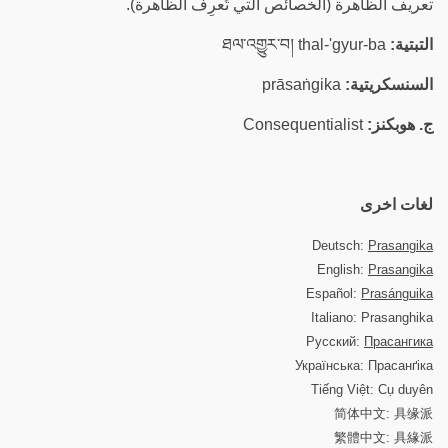
تعريف الظاهرة (الخصائص التي تُعرِف الظاهرة).
التبتية:
ཐལ་འགྱུར་བ། thal-'gyur-ba
السنسكريتية:
prāsaṅgika
ج. هوبكنز:
Consequentialist
لغات اخرى
Deutsch:
Prasangika
English:
Prasangika
Español:
Prasánguika
Italiano: Prasanghika
Русский:
Прасангика
Українська: Прасанґіка
Tiếng Việt: Cụ duyên
简体中文: 具缘派
繁體中文: 具緣派