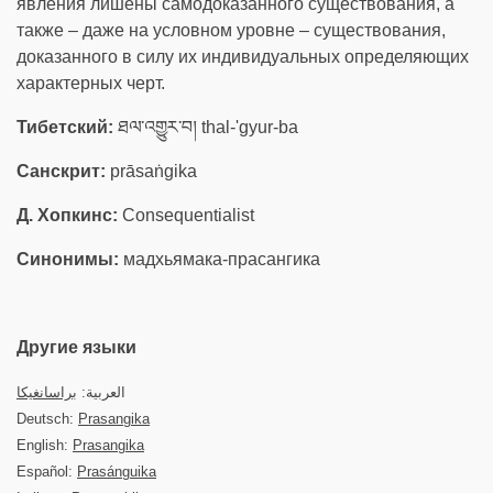
явления лишены самодоказанного существования, а
также – даже на условном уровне – существования,
доказанного в силу их индивидуальных определяющих
характерных черт.
Тибетский:
ཐལ་འགྱུར་བ། thal-'gyur-ba
Санскрит:
prāsaṅgika
Д. Хопкинс:
Consequentialist
Синонимы:
мадхьямака-прасангика
Другие языки
العربية:
براسانغيكا
Deutsch:
Prasangika
English:
Prasangika
Español:
Prasánguika