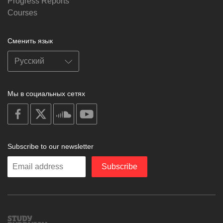
Progress Reports
Courses
Сменить язык
Мы в социальных сетях
on
on
on
on
facebook
X
soundcloud
youtube
Subscribe to our newsletter
Enter
Subscribe
your
email
Study