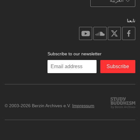
تابعنا
on
on
on
on
youtube
soundcloud
facebook
X
Subscribe to our newsletter
Enter
Subscribe
your
email
Study
© 2003-2026 Berzin Archives e.V.
Impressum
Buddhism
Home