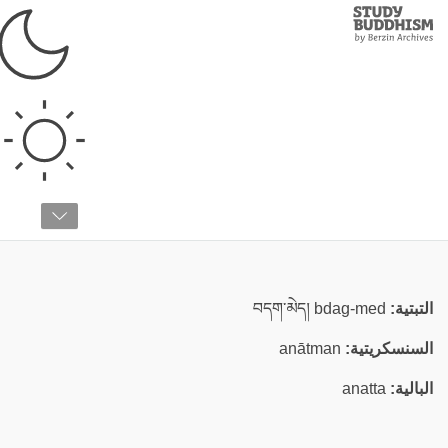
Study
Clos
Buddhism
Home
›
قائمة المصطلحات
›
أ
أناتمان
التبتية:
བདག་མེད། bdag-med
السنسكريتية:
anātman
البالية:
anatta