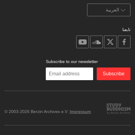
تابعنا
on
on
on
on
youtube
soundcloud
facebook
X
Subscribe to our newsletter
Enter
Subscribe
your
email
Study
© 2003-2026 Berzin Archives e.V.
Impressum
Buddhism
Home